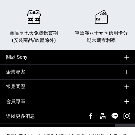
商品享七天免費鑑賞期
單筆滿八千元享
信用卡分
(安裝商品/軟體除外)
期六期零利率
關於 Sony
企業專案
常見問題
會員專區
追蹤更多消息
FB粉絲專頁[另開新視
YouTube頻道
加入LIN
追蹤
輸入Email，訂閱電子報
訂閱