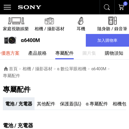
0
搜尋
購物
家庭視聽娛樂
相機 / 攝影器材
耳機
隨身聽 / 錄音筆
α6400M
加入購物車
優惠方案
產品規格
專屬配件
圖片集
購物須知
首頁
相機 / 攝影器材
α 數位單眼相機
α6400M
目前頁面：
專屬配件
專屬配件
電池 / 充電器
其他配件
保護蓋(貼)
α 專屬配件
相機包
電池 / 充電器