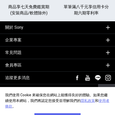
商品享七天免費鑑賞期
單筆滿八千元享
信用卡分
(安裝商品/軟體除外)
期六期零利率
關於 Sony
企業專案
常見問題
會員專區
追蹤更多消息
FB粉絲專頁[另開新視
YouTube頻道
加入LIN
追蹤
輸入Email，訂閱電子報
訂閱
我們使用 Cookie 來確保您在網站上能獲得良好的體驗。如果您繼
續使用本網站，我們將認定您接受並理解我們的
隱私政策
和
使用者
隱私政策
交易約定事項
網站導覽
無障礙聲明
條款
。