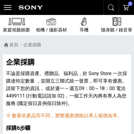
0
搜尋
購物
家庭視聽娛樂
相機 / 攝影器材
耳機
隨身聽 / 錄音筆
首頁
目前頁面：
企業採購
企業採購
不論是採購資產、禮贈品、福利品，於 Sony Store 一次採
購達特定數量 ，並開立三聯式統一發票，即可享有優惠。
請留下您的資訊， 或於週一～週五09：00～18：00 電洽
4499111 (行動電話請加 02)，一個工作天內將有專人為您
服務 (國定假日及例假日除外)。
※ 數量依產品而不同，實際優惠價格以專人報價為準。
採購6步驟