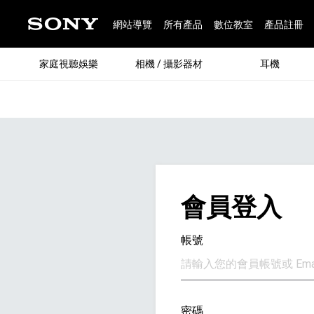
網站導覽
所有產品
數位教室
產品註冊
家庭視聽娛樂
相機 / 攝影器材
耳機
®
會員登入
帳號
®
請輸入您的會員帳號或 Emai
BRAVIA 全系列
α 數位單眼相機
全系列耳機
Walkman 數位隨身聽
藍牙喇叭
Xperia 智慧型手機
INZONE 電競螢幕
PlayStation
REON POCKET / 配件
主機 / 配件
家庭
α 專
耳機
Walk
Xper
INZ
PlaySt
67
49
46
12
19
37
6
3
6
個產品
個產品
個產品
個產品
個產品
個產品
個產品
個產品
個產品
密碼