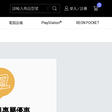
0
請輸入商品型號
搜尋
購物車
項商品
登入／註冊
®
電競設備
PlayStation
REON POCKET
黑膠唱盤
ZV 數位相機
個產品
個產品
個產品
個產品
16
3
個產品
個產品
會員專屬優惠