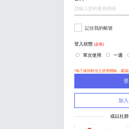
記住我的帳號
登入狀態
(必填)
單次使用
一週
HiFi 音響
隨身型數位相機
藍光
相機麥
11
64
個產品
個產品
*為了維持較佳之使用體驗，建議
登入
加入
或以社群