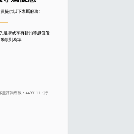
會員提供以下專屬服務 :
可優先選購或享有折扣等超值優
活動規則為準
專業攝影器材
個產品
17
個產品
服諮詢專線：4499111〈行