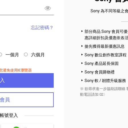
Sony 為不同等級之
忘記密碼？
部分商品 Sony 會員
惠詳細折扣及優惠依各
搶先獲得最新優惠訊息
一個月
六個月
Sony 數位創作教室課程
播放器
克風 / 收錄音組
數位攝影機 / 配件
17
3
個產品
個產品
33
Sony 產品延長保固
您避免使用IE瀏覽器
Sony 會員購物禮
Sony 軟 / 韌體升級服務
※ 欲尋求進一步協助請聯絡 客
動電話請加 02〉
會員
帳號登入
|