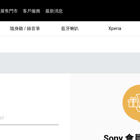
展售門市
客戶服務
最新消息
隨身聽 / 錄音筆
藍牙喇叭
Xperia
®
l
劇院
屬鏡頭
配件
man 專屬配件
ia 專用配件
ONE 電競耳機
ation
遊戲軟體
BRAVIA 專屬配件
α 專屬配件
錄音筆 / 配件
INZONE 電競周邊
25
86
15
6
4
9
1
個產品
個產品
個產品
個產品
個產品
個產品
個產品
143
9
7
7
Sony 