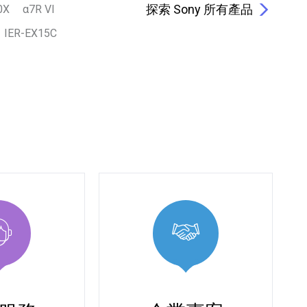
探索 Sony 所有產品
0X
α7R VI
IER-EX15C