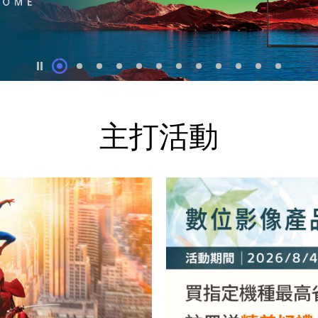
NEW BRAVIA True RGB 預見未來真本色
WH-1000XM6 直營限定｜砂岩色新上市
1000X THE COLLEXION 耳罩式降噪耳機
Alpha Universe[另開新視窗]
甚麼是Tuer RGB? 我適合RGB LED
INZONE x FNATIC[另開新視窗]
Story by Sony 影像募集
RX10 V 全新上市
Cinema Line FX5
我 天生就很我
1000X Ser
全新上市 B
主打活動
播放器
克風 / 收錄音組
數位攝影機 / 配件
17
3
個產品
個產品
33