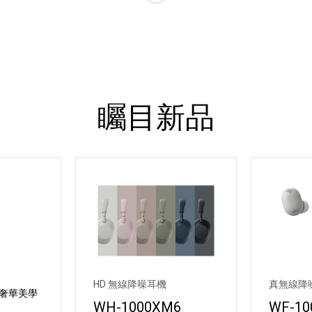
矚目新品
HD 無線降噪耳機
真無線降
調奢華美學
WH-1000XM6
WF-10