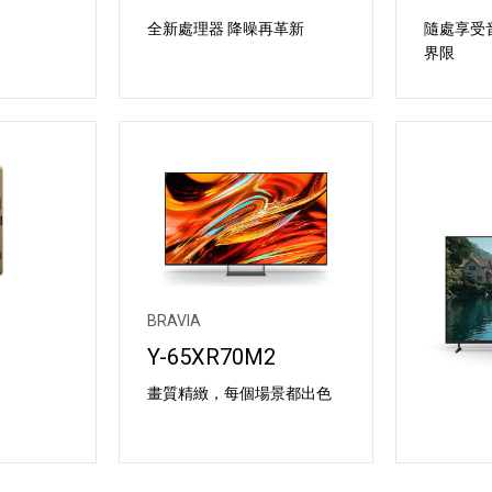
全新處理器 降噪再革新
隨處享受
界限
BRAVIA
Y-65XR70M2
畫質精緻，每個場景都出色