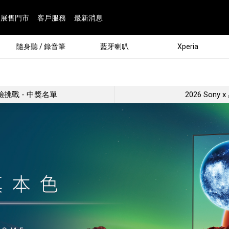
展售門市
客戶服務
最新消息
隨身聽 / 錄音筆
藍牙喇叭
Xperia
市體驗挑戰 - 中獎名單
2026 Son
®
劇院
屬鏡頭
配件
man 專屬配件
ia 專用配件
ONE 電競耳機
ation
遊戲軟體
BRAVIA 專屬配件
α 專屬配件
錄音筆 / 配件
INZONE 電競周邊
25
86
15
6
4
9
1
個產品
個產品
個產品
個產品
個產品
個產品
個產品
143
9
7
7