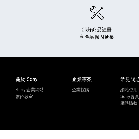
部分商品註冊
享產品保固延長
關於 Sony
企業專案
常見問
Sony 企業網站
企業採購
網站使用
數位教室
Sony會員
網路購物