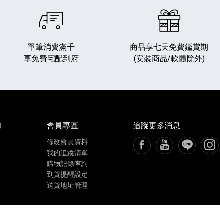
單筆消費滿千
商品享七天免費鑑賞期
享免費宅配到府
(安裝商品/軟體除外)
題
會員專區
追蹤更多消息
修改會員資料
FB粉絲專頁[另開新視窗
YouTube頻道[
加入LIN
追蹤
我的追蹤清單
購物記錄查詢
到貨提醒設定
送貨地址管理