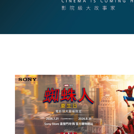
HiFi 音響
隨身型數位相機
藍光
相機麥
11
64
個產品
個產品