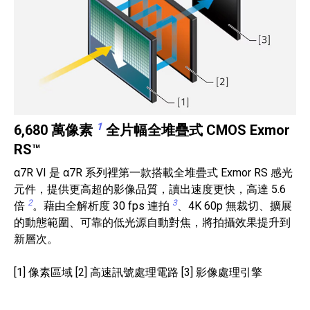
1
6,680 萬像素
全片幅全堆疊式 CMOS Exmor
RS™
α7R VI 是 α7R 系列裡第一款搭載全堆疊式 Exmor RS 感光
元件，提供更高超的影像品質，讀出速度更快，高達 5.6
2
3
倍
。藉由全解析度 30 fps 連拍
、4K 60p 無裁切、擴展
的動態範圍、可靠的低光源自動對焦，將拍攝效果提升到
新層次。
[1] 像素區域 [2] 高速訊號處理電路 [3] 影像處理引擎