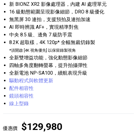
新 BIONZ XR2 影像處理器，內建 AI 處理單元
16 級動態範圍呈現影像細節，DRO 8 級優化
無黑屏 30 連拍，支援預拍及連拍加速
AI 即時辨識 AF+，實現精準對焦
中央 8.5 級、邊角 7 級防手震
8.2K 超取樣，4K 120p* 全幅無裁切錄製
*須開啟 [4K 視角優先] 以保留錄製視角
全新雙增益功能，強化動態影像細節
四軸多角度翻轉螢幕，提升拍攝彈性
全新電池 NP-SA100，續航表現升級
驅動程式與軟體更新
配件相容性
鏡頭相容性
線上型錄
$129,980
優惠價