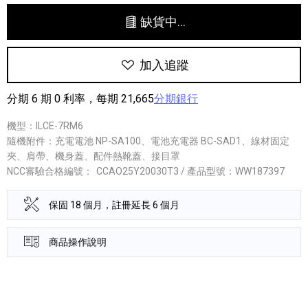
缺貨中...
加入追蹤
分期 6 期 0 利率，每期 21,665
分期銀行
機型：ILCE-7RM6
隨機附件：充電電池 NP-SA100、電池充電器 BC-SAD1、線材固定
夾、肩帶、機身蓋、配件熱靴蓋、接目罩
NCC審驗合格編號：
CCAO25Y20030T3 / 產品型號：WW187397
保固 18 個月，註冊延長 6 個月
商品操作說明