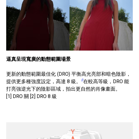
逼真呈現寬廣的動態範圍場景
更新的動態範圍最佳化 (DRO) 平衡高光亮部和暗色陰影，
8
提供更多種強度設定，高達 8 級。
在較高等級，DRO 能
打亮強逆光下的陰影區域，拍出更自然的肖像畫面。
[1] DRO 關 [2] DRO 8 級