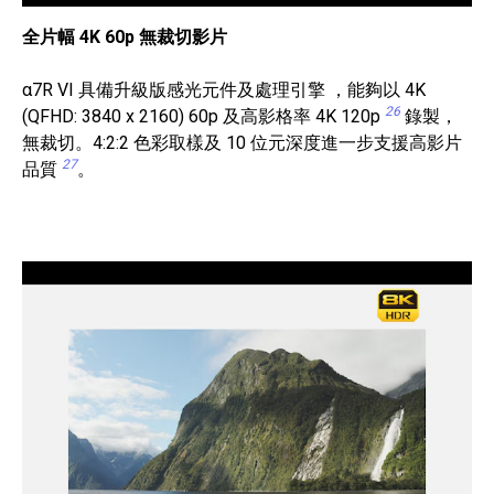
全片幅 4K 60p 無裁切影片
α7R VI 具備升級版感光元件及處理引擎 ，能夠以 4K
26
(QFHD: 3840 x 2160) 60p 及高影格率 4K 120p
錄製，
無裁切。4:2:2 色彩取樣及 10 位元深度進一步支援高影片
27
品質
。