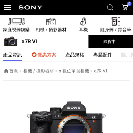
0
搜尋
購物
家庭視聽娛樂
相機 / 攝影器材
耳機
隨身聽 / 錄音筆
α7R VI
缺貨中...
產品資訊
優惠方案
產品規格
專屬配件
圖片
首頁
相機 / 攝影器材
α 數位單眼相機
目前頁面：
α7R VI