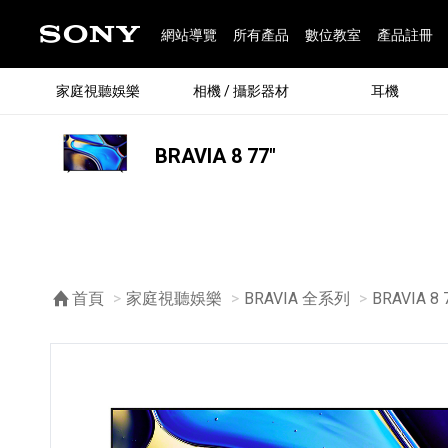
網站導覽
所有產品
數位教室
產品註冊
家庭視聽娛樂
相機 / 攝影器材
耳機
BRAVIA 8 77"
®
首頁
家庭視聽娛樂
BRAVIA 全系列
目前頁面
BRAVIA 8 
®
BRAVIA 全系列
α 數位單眼相機
全系列耳機
Walkman 數位隨身聽
藍牙喇叭
Xperia 智慧型手機
INZONE 電競螢幕
PlayStation
REON POCKET / 配件
主機 / 配件
家庭
α 專
耳機
Walk
Xper
INZ
PlaySt
67
49
46
12
19
37
6
3
6
個產品
個產品
個產品
個產品
個產品
個產品
個產品
個產品
個產品