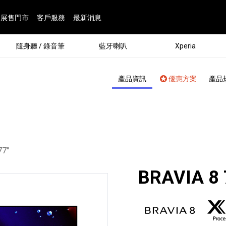
展售門市
客戶服務
最新消息
隨身聽 / 錄音筆
藍牙喇叭
Xperia
產品資訊
優惠方案
產品
：
77"
BRAVIA 8 
®
劇院
屬鏡頭
配件
man 專屬配件
ia 專用配件
ONE 電競耳機
ation
遊戲軟體
BRAVIA 專屬配件
α 專屬配件
錄音筆 / 配件
INZONE 電競周邊
25
86
15
6
4
9
1
個產品
個產品
個產品
個產品
個產品
個產品
個產品
143
9
7
7