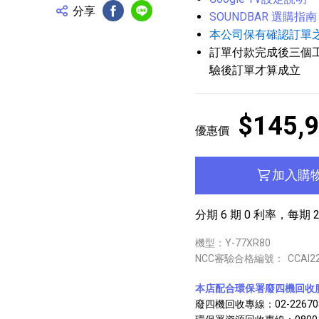
分享
SOUNDBAR 選購指南
FB分享
Line分享
本公司保有確認訂單
訂單付款完成後三個
驗後訂單才算成立
$145,
優惠價
加入購
分期 6 期 0 利率，每期 24
機型：Y-77XR80
NCC審驗合格編號：
CCAI2
本店配合環保署廢四機回收
廢四機回收專線：02-22670