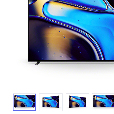
HiFi 音響
隨身型數位相機
藍光
相機麥
11
64
個產品
個產品
第1張
第2張
第3張
第4張