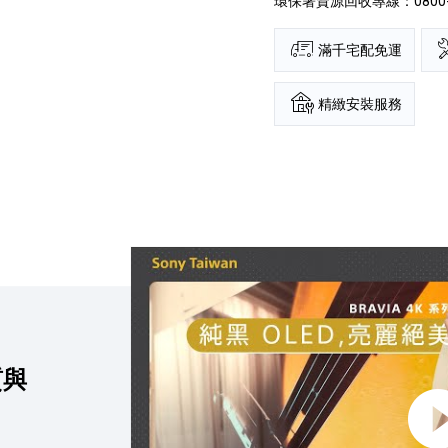
環保署資源回收專線：0800-0
滿千宅配免運
精緻安裝服務
點擊播放：全新 BRAVIA 8 來了 ! 極致
質與