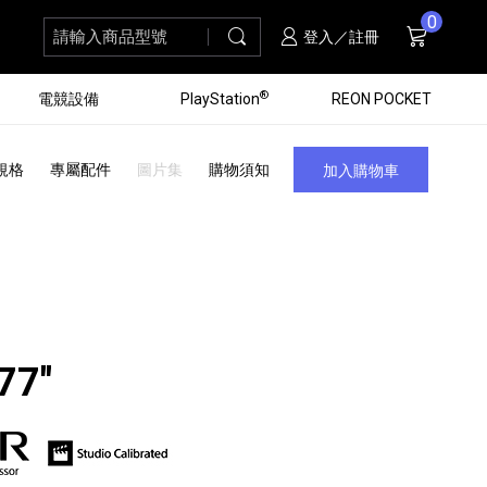
0
請輸入商品型號
搜尋
購物車
項商品
登入／註冊
®
電競設備
PlayStation
REON POCKET
規格
專屬配件
圖片集
購物須知
加入購物車
77"
黑膠唱盤
ZV 數位相機
個產品
個產品
個產品
個產品
16
3
個產品
個產品