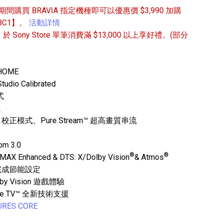
8/9 期間購買 BRAVIA 指定機種即可以優惠價 $3,990 加購
-BC1】。
活動詳情
/31 於 Sony Store 單筆消費滿 $13,000 以上享好禮。(部分
 HOME
o Calibrated
專業攝影器材
式
個產品
17
個產品
式
ORE 校正模式、Pure Stream™ 超高畫質串流
m 3.0
®
®
nhanced & DTS: X/Dolby Vision
& Atmos
鬆完成節能設定
by Vision 遊戲體驗
e TV™ 全新技術支援
RES CORE