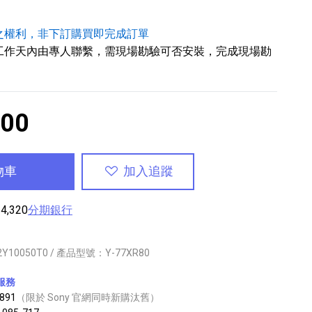
之權利，非下訂購買即完成訂單
工作天內由專人聯繫，需現場勘驗可否安裝，完成現場勘
900
物車
加入追蹤
,320
分期銀行
2Y10050T0 / 產品型號：Y-77XR80
服務
891
（限於 Sony 官網同時新購汰舊）