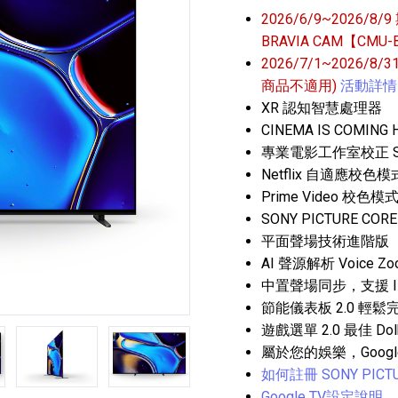
2026/6/9~2026/
BRAVIA CAM【CMU
2026/7/1~2026/8
商品不適用)
活動詳情
XR 認知智慧處理器
CINEMA IS COMING
專業電影工作室校正 Studi
播放器
克風 / 收錄音組
數位攝影機 / 配件
Netflix 自適應校色模
17
3
個產品
個產品
33
Prime Video 校色模
SONY PICTURE C
平面聲場技術進階版
AI 聲源解析 Voice Zoo
中置聲場同步，支援 IMAX E
節能儀表板 2.0 輕
遊戲選單 2.0 最佳 Dol
第5張
第6張
屬於您的娛樂，Googl
如何註冊 SONY PICTU
Google TV設定說明