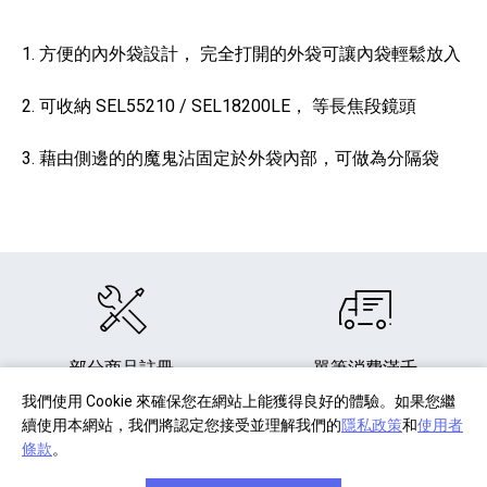
1. 方便的內外袋設計， 完全打開的外袋可讓內袋輕鬆放入
2. 可收納 SEL55210 / SEL18200LE， 等長焦段鏡頭
3. 藉由側邊的的魔鬼沾固定於外袋內部，可做為分隔袋
部分商品註冊
單筆消費滿千
享產品保固延長
享免費宅配到府
我們使用 Cookie 來確保您在網站上能獲得良好的體驗。如果您繼
續使用本網站，我們將認定您接受並理解我們的
隱私政策
和
使用者
條款
。