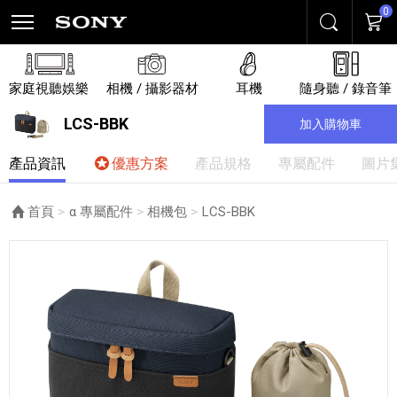
0
搜尋
購物
家庭視聽娛樂
相機 / 攝影器材
耳機
隨身聽 / 錄音筆
LCS-BBK
加入購物車
產品資訊
優惠方案
產品規格
專屬配件
圖片
首頁
α 專屬配件
相機包
目前頁面：
LCS-BBK