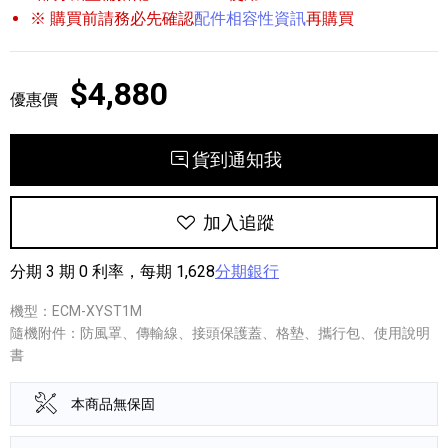
※ 購買前請務必先確認
配件相容性資訊
再購買
$4,880
優惠價
貨到通知我
加入追蹤
分期 3 期 0 利率，每期 1,628
分期銀行
機型：ECM-XYST1M
隨機附件：防風罩、傳輸線、接頭保護蓋、格墊、攜行包、使用說明
書
本商品無保固