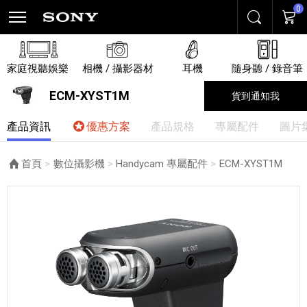
0
搜尋
購物
家庭視聽娛樂
相機 / 攝影器材
耳機
隨身聽 / 錄音筆
ECM-XYST1M
貨到通知我
產品資訊
優惠方案
產品規格
專屬配件
圖片
首頁
數位攝影機
Handycam 專屬配件
目前頁面：
ECM-XYST1M