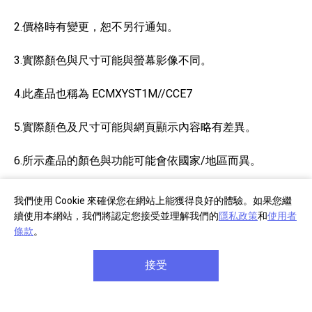
2.價格時有變更，恕不另行通知。
3.實際顏色與尺寸可能與螢幕影像不同。
4.此產品也稱為 ECMXYST1M//CCE7
5.實際顏色及尺寸可能與網頁顯示內容略有差異。
6.所示產品的顏色與功能可能會依國家/地區而異。
7.4K：3,840 x 2,160 畫素。
我們使用 Cookie 來確保您在網站上能獲得良好的體驗。如果您繼
續使用本網站，我們將認定您接受並理解我們的
隱私政策
和
使用者
8.服務之提供因國家 / 地區而異。安裝於該產品或透過該
條款
。
產品存取的部分或所有軟體 / 服務可能會變更、中止、移
除、暫止或終止，而不另行通知。
接受
9.功能與規格時有變更，恕不另行通知。