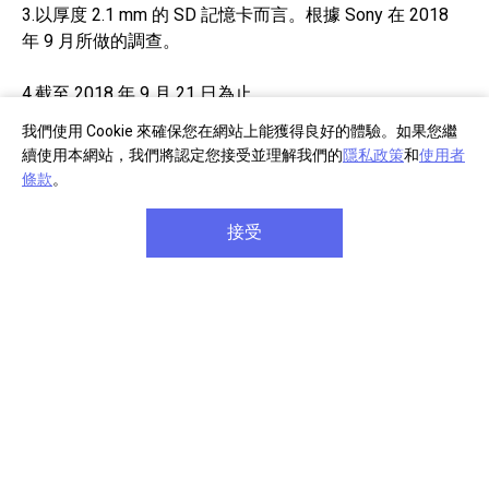
3.以厚度 2.1 mm 的 SD 記憶卡而言。根據 Sony 在 2018
年 9 月所做的調查。
4.截至 2018 年 9 月 21 日為止。
我們使用 Cookie 來確保您在網站上能獲得良好的體驗。如果您繼
5.傳輸速度高達每秒 300 MB，寫入速度高達每秒 299
續使用本網站，我們將認定您接受並理解我們的
隱私政策
和
使用者
MB。數據根據 Sony 內部測試結果。傳輸速度會因主機裝
條款
。
置、作業系統版本或使用狀況而異。為有效運用產品的高
速功能，您的相容裝置必須支援 UHS-II。
接受
6.官方網站上可供下載的檔案救援軟體，不支援受保護內
容和遊戲資料檔案的資料復原作業。並非所有資料皆可復
原。
7.此產品也稱為 SF-G128T, SF-G128T/T1 SYM, SF-G32T,
SF-G32T /T1 SYM, SF-G64T, SF-G64T /T1 SYM 8.實際顏
色及尺寸可能與網頁顯示內容略有差異。
9.所示產品的顏色與功能可能會依國家/地區而異。