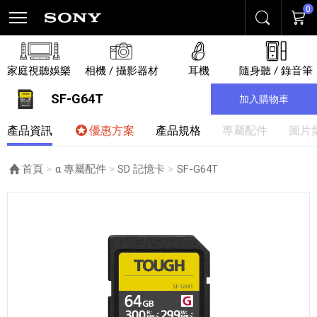
0
搜尋
購物
家庭視聽娛樂
相機 / 攝影器材
耳機
隨身聽 / 錄音筆
SF-G64T
加入購物車
產品資訊
優惠方案
產品規格
專屬配件
圖片
首頁
α 專屬配件
SD 記憶卡
目前頁面：
SF-G64T