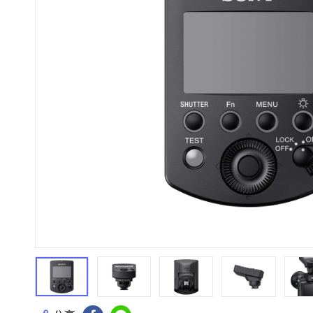
HiFi 音響
隨身型數位相機
藍光
相機麥
11
64
個產品
個產品
第1張
第2張
第3張
第4張
第5