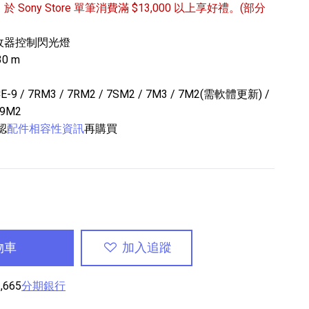
/31 於 Sony Store 單筆消費滿 $13,000 以上享好禮。(部分
收器控制閃光燈
0 m
/ 7RM3 / 7RM2 / 7SM2 / 7M3 / 7M2(需軟體更新) /
99M2
認
配件相容性資訊
再購買
專業攝影器材
個產品
17
個產品
物車
加入追蹤
,665
分期銀行