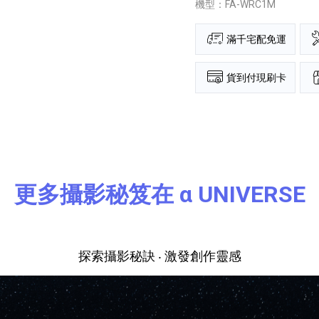
機型：FA-WRC1M
滿千宅配免運
貨到付現刷卡
更多攝影秘笈在 α UNIVERSE
探索攝影秘訣 ‧ 激發創作靈感