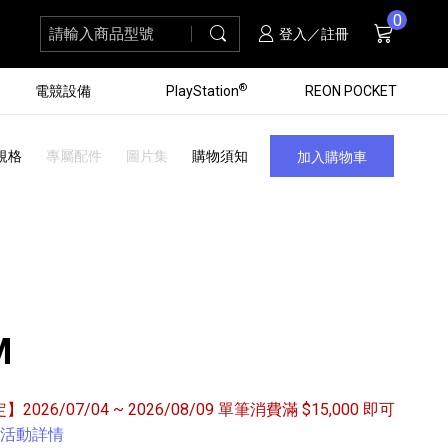
0
請輸入商品型號
搜尋
購物車
項商品
登入／註冊
®
電競設備
PlayStation
REON POCKET
規格
專屬配件
圖片集
購物須知
加入購物車
M
定】2026/07/04 ~ 2026/08/09 單筆消費滿 $15,000 即可
黑膠唱盤
ZV 數位相機
個產品
個產品
個產品
個產品
16
3
個產品
個產品
活動詳情