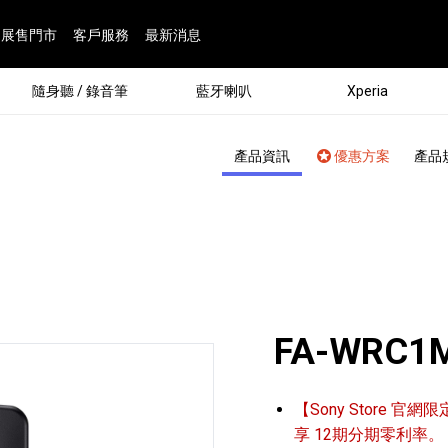
展售門市
客戶服務
最新消息
隨身聽 / 錄音筆
藍牙喇叭
Xperia
產品資訊
優惠方案
產品
FA-WRC1
®
【Sony Store 官網限
劇院
屬鏡頭
配件
man 專屬配件
ia 專用配件
ONE 電競耳機
ation
遊戲軟體
BRAVIA 專屬配件
α 專屬配件
錄音筆 / 配件
INZONE 電競周邊
25
86
15
6
4
9
1
個產品
個產品
個產品
個產品
個產品
個產品
個產品
143
9
7
7
享 12期分期零利率。