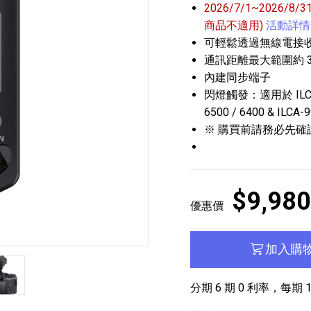
2026/7/1~2026/8
商品不適用)
活動詳情
可輕鬆透過無線電接
通訊距離最大範圍約 3
內建同步端子
閃燈觸發：適用於 ILCE-9 
6500 / 6400 & ILCA-
※ 購買前請務必先確
播放器
克風 / 收錄音組
數位攝影機 / 配件
17
3
個產品
個產品
33
$9,980
優惠價
加入購
張
分期 6 期 0 利率，每期 1