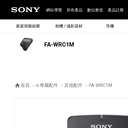
網站導覽
所有產品
數位教室
產品註冊
家庭視聽娛樂
相機 / 攝影器材
耳機
FA-WRC1M
®
首頁
α 專屬配件
其他配件
目前頁面：
FA-WRC1M
®
BRAVIA 全系列
α 數位單眼相機
全系列耳機
Walkman 數位隨身聽
藍牙喇叭
Xperia 智慧型手機
INZONE 電競螢幕
PlayStation
REON POCKET / 配件
主機 / 配件
家庭
α 專
耳機
Walk
Xper
INZ
PlaySt
67
49
46
12
19
37
6
3
6
個產品
個產品
個產品
個產品
個產品
個產品
個產品
個產品
個產品