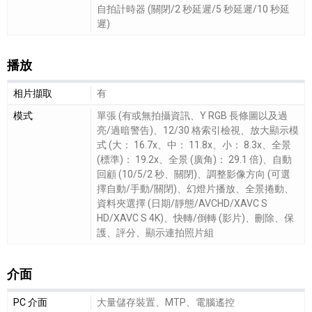
自拍計時器 (關閉/2 秒延遲/5 秒延遲/10 秒延
遲)
播放
播放細節敘述
相片擷取
有
模式
單張 (有或無拍攝資訊、Y RGB 長條圖以及過
亮/過暗警告)、12/30 格索引檢視、放大顯示模
式 (大： 16.7x、中： 11.8x、小： 8.3x、全景
(標準)： 19.2x、全景 (廣角)： 29.1 倍)、自動
回顧 (10/5/2 秒、關閉)、調整影像方向 (可選
擇自動/手動/關閉)、幻燈片播放、全景捲動、
資料夾選擇 (日期/靜態/AVCHD/XAVC S
HD/XAVC S 4K)、快轉/倒轉 (影片)、刪除、保
護、評分、顯示連拍照片組
介面
介面細節敘述
PC 介面
大量儲存裝置、MTP、電腦遙控