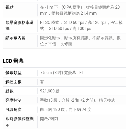
-1
視點
在 -1 m 下
(CIPA 標準)，從接目鏡頭約為 23
mm，從接目鏡框約為 21.4 mm
觀景窗影格率選
NTSC 模式︰ STD 60 fps / 高 120 fps，PAL 模
擇
式： STD 50 fps / 高 100 fps
顯示幕內容
圖形化顯示、顯示所有資訊、不顯示資訊、數
位水平儀、長條圖
LCD 螢幕
LCD 螢幕細節敘述
螢幕類型
7.5 cm (3 吋) 寬螢幕 TFT
觸控面板
有
點數
921,600 點
亮度控制
手動 (5 級，介於 -2 和 +2 之間)、晴天模式
可調角度
向上約 180 度，向下約 74 度
即時影像調整顯
開啟/關閉
示