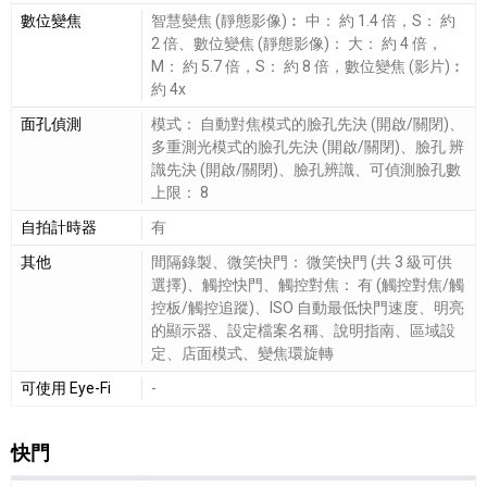
數位變焦
智慧變焦 (靜態影像)︰ 中： 約 1.4 倍，S： 約
2 倍、數位變焦 (靜態影像)： 大： 約 4 倍，
M： 約 5.7 倍，S： 約 8 倍，數位變焦 (影片)︰
約 4x
面孔偵測
模式： 自動對焦模式的臉孔先決 (開啟/關閉)、
多重測光模式的臉孔先決 (開啟/關閉)、臉孔 辨
識先決 (開啟/關閉)、臉孔辨識、可偵測臉孔數
上限： 8
自拍計時器
有
其他
間隔錄製、微笑快門： 微笑快門 (共 3 級可供
選擇)、觸控快門、觸控對焦： 有 (觸控對焦/觸
控板/觸控追蹤)、ISO 自動最低快門速度、明亮
的顯示器、設定檔案名稱、說明指南、區域設
定、店面模式、變焦環旋轉
可使用 Eye-Fi
-
快門