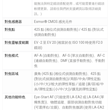
能無法與特定鏡頭搭配使用，或可能需要進行鏡頭
軟體更新。請前往我們的支援網頁以取得詳細資
訊。)
對焦感應器
Exmor® CMOS 感光元件
對焦點
425 點 (相位式偵測自動對焦) / 425 點 (對比式
偵測自動對焦)
對焦靈敏度範圍
EV -2 至 EV 20 (相當於在 ISO 100 時使用 F2.0
鏡頭)
對焦模式
AF-A (自動對焦)、AF-S (單次自動對焦)、AF-C
(連續自動對焦)、DMF (直接手動對焦)、手動對
焦
對焦區域
廣角 (425 點 (相位式偵測自動對焦)、425 點
(對比式偵測自動對焦))/局部/中央/彈性定點
(小/中/大)/較大的彈性單點 / 追蹤 (廣/區域/中
央/彈性定點 (小/中/大))/擴充的彈性定點)
其他功能特色
Eye-Start AF (只能使用 LA-EA2 或 LA-EA4 (單
獨售賣))、物體追蹤、眼部偵測自動對焦功能
(可選擇右/左眼)、自動對焦微調 (使用 LA-EA2