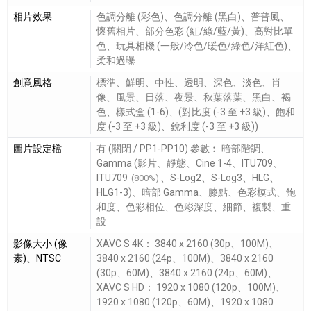
相片效果
色調分離 (彩色)、色調分離 (黑白)、普普風、
懷舊相片、部分色彩 (紅/綠/藍/黃)、高對比單
色、玩具相機 (一般/冷色/暖色/綠色/洋紅色)、
柔和過曝
創意風格
標準、鮮明、中性、透明、深色、淡色、肖
像、風景、日落、夜景、秋葉落葉、黑白、褐
色、樣式盒 (1-6)、(對比度 (-3 至 +3 級)、飽和
度 (-3 至 +3 級)、銳利度 (-3 至 +3 級))
圖片設定檔
有 (關閉 / PP1-PP10) 參數︰ 暗部階調、
Gamma (影片、靜態、Cine 1-4、ITU709、
ITU709
、S-Log2、S-Log3、HLG、
(800%)
HLG1-3)、暗部 Gamma、膝點、色彩模式、飽
和度、色彩相位、色彩深度、細節、複製、重
設
影像大小 (像
XAVC S 4K： 3840 x 2160 (30p、100M)、
素)、NTSC
3840 x 2160 (24p、100M)、3840 x 2160
(30p、60M)、3840 x 2160 (24p、60M)、
XAVC S HD： 1920 x 1080 (120p、100M)、
1920 x 1080 (120p、60M)、1920 x 1080