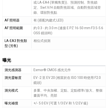
或 LA-EA4 (單獨售賣))、預測控制、對焦鎖
定、Swt.V/H 自動對焦區域、自動對焦區域登
錄、環狀對焦點
AF 照明器
有 (搭配內建式 LED)
AF 照明範圍
約 0.3 - 約 3.0 m (連接 E PZ 16-50 mm F3.5-5.6
OSS 鏡頭時)
LA-EA3 對焦類
相位式偵測
型 (另售)
曝光
曝光細節敘述
測光感測器
Exmor® CMOS 感光元件
測光靈敏度
EV -2 至 EV 20 (相當於在 ISO 100 時使用 F2.0
鏡頭)
測光模式
多重、中央加權、定點、定點標準/放大、整個
畫面平均、亮部
曝光補償
+/- 5.0 EV (可選 1/3 EV 和 1/2 EV 級)