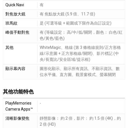
Quick Navi
有
對焦放大鏡
有 焦點放大鏡 (5.9 倍、11.7 倍)
班馬紋
是 (可選等級 + 範圍或下限作為自訂設定)
峰值手動對焦
有 (等級設定： 高/中/低/關閉，顏色： 白色/紅
色/黃色/藍色)
其他
WhiteMagic、格線 (第 3 條格線規則/正方形格
線/示意圖 + 正方形格線/關閉)、影片標記 (中
央/長寬比/安全區域/提示框)
顯示幕內容
圖形化顯示、顯示所有資訊、不顯示資訊、數
位水平儀、直方圖、觀景窗模式、螢幕關閉
其他功能特色
其他功能特色細節敘述
PlayMemories
-
Camera Apps™
清晰影像變焦
靜態影像： 約 2 倍，影片： 約 1.5 倍 (4K)，約
2 倍 (HD)