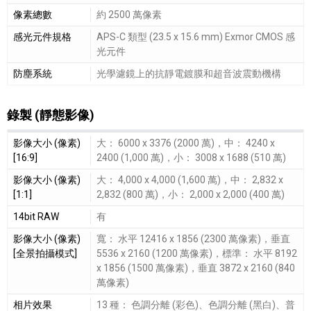
像素總數
約 2500 萬像素
感光元件規格
APS-C 類型 (23.5 x 15.6 mm) Exmor CMOS 感
光元件
防塵系統
光學濾鏡上的抗靜電鍍膜和超音波震動機構
錄製 (靜態影像)
錄製 (靜態影像)細節敘述
影像大小 (像素)
大： 6000 x 3376 (2000 萬)，中： 4240 x
[16:9]
2400 (1,000 萬)，小： 3008 x 1688 (510 萬)
影像大小 (像素)
大： 4,000 x 4,000 (1,600 萬)，中： 2,832 x
[1:1]
2,832 (800 萬)，小： 2,000 x 2,000 (400 萬)
14bit RAW
有
影像大小 (像素)
寬： 水平 12416 x 1856 (2300 萬像素)，垂直
[全景拍攝模式]
5536 x 2160 (1200 萬像素)，標準： 水平 8192
x 1856 (1500 萬像素)，垂直 3872 x 2160 (840
萬像素)
相片效果
13 種： 色調分離 (彩色)、色調分離 (黑白)、普