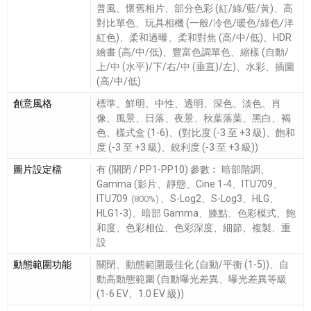
普風、懷舊相片、部分色彩 (紅/綠/藍/黃)、高
對比單色、玩具相機 (一般/冷色/暖色/綠色/洋
紅色)、柔和過曝、柔和對焦 (高/中/低)、HDR
繪畫 (高/中/低)、豐富色調單色、縮樣 (自動/
上/中 (水平)/下/右/中 (垂直)/左)、水彩、插圖
(高/中/低)
創意風格
標準、鮮明、中性、透明、深色、淡色、肖
像、風景、日落、夜景、秋葉落葉、黑白、褐
色、樣式盒 (1-6)、(對比度 (-3 至 +3 級)、飽和
度 (-3 至 +3 級)、銳利度 (-3 至 +3 級))
圖片設定檔
有 (關閉 / PP1-PP10) 參數︰ 暗部階調、
Gamma (影片、靜態、Cine 1-4、ITU709、
ITU709
、S-Log2、S-Log3、HLG、
(800%)
HLG1-3)、暗部 Gamma、膝點、色彩模式、飽
和度、色彩相位、色彩深度、細節、複製、重
設
動態範圍功能
關閉、動態範圍最佳化 (自動/平衡 (1-5))、自
動高動態範圍 (自動曝光差異、曝光差異等級
(1-6 EV、1.0 EV 級))