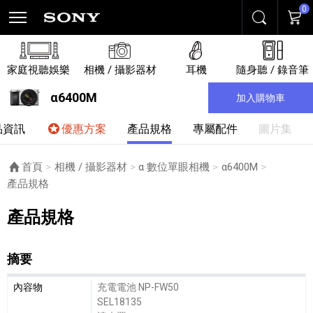
0
搜尋
購物
家庭視聽娛樂
相機 / 攝影器材
耳機
隨身聽 / 錄音筆
α6400M
加入購物車
品資訊
優惠方案
產品規格
專屬配件
圖片集
首頁
相機 / 攝影器材
α 數位單眼相機
α6400M
目前頁面：
產品規格
產品規格
摘要
摘要細節敘述
內容物
充電電池 NP-FW50
SEL18135