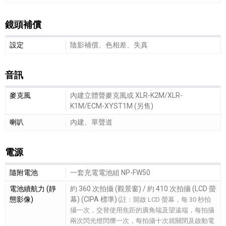
鏡頭補償
鏡頭補償細節敘述
設定
陰影補償、色相差、失真
音訊
音訊細節敘述
麥克風
內建立體聲麥克風或 XLR-K2M/XLR-
K1M/ECM-XYST1M (另售)
喇叭
內建、單聲道
電源
電源細節敘述
隨附電池
一套充電電池組 NP-FW50
電池續航力 (靜
約 360 次拍攝 (觀景窗) / 約 410 次拍攝 (LCD 螢
態影像)
幕) (CIPA 標準)
(註：開啟 LCD 螢幕，每 30 秒拍
攝一次，交替使用焦距的廣角端及望遠端，每拍攝
兩次閃光燈閃爍一次，每拍攝十次就關閉及啟動電