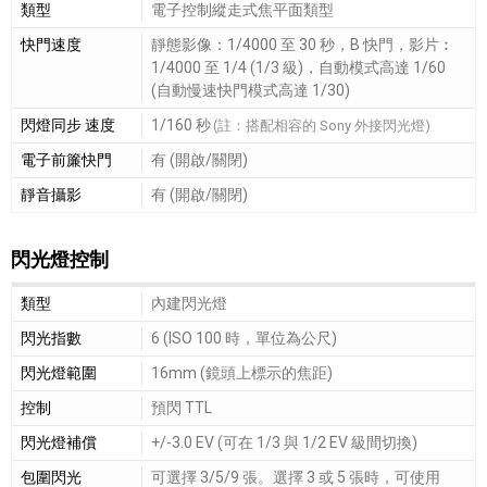
快門細節敘述
類型
電子控制縱走式焦平面類型
快門速度
靜態影像：1/4000 至 30 秒，B 快門，影片︰
1/4000 至 1/4 (1/3 級)，自動模式高達 1/60
(自動慢速快門模式高達 1/30)
閃燈同步 速度
1/160 秒
(註：搭配相容的 Sony 外接閃光燈)
電子前簾快門
有 (開啟/關閉)
靜音攝影
有 (開啟/關閉)
閃光燈控制
閃光燈控制細節敘述
類型
內建閃光燈
閃光指數
6 (ISO 100 時，單位為公尺)
閃光燈範圍
16mm (鏡頭上標示的焦距)
控制
預閃 TTL
閃光燈補償
+/-3.0 EV (可在 1/3 與 1/2 EV 級間切換)
包圍閃光
可選擇 3/5/9 張。選擇 3 或 5 張時，可使用