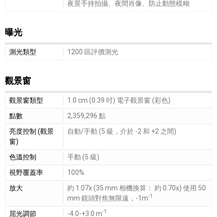
夜景手持拍攝、夜間肖像、防止動態模糊
曝光
曝光細節敘述
測光類型
1200 區評價測光
觀景窗
觀景窗細節敘述
觀景窗類型
1.0 cm (0.39 吋) 電子觀景窗 (彩色)
點數
2,359,296 點
亮度控制 (觀景
自動/手動 (5 級，介於 -2 和 +2 之間)
窗)
色溫控制
手動 (5 級)
視野覆蓋率
100%
放大
約 1.07x (35 mm 相機換算： 約 0.70x) 使用 50
-1
mm 鏡頭對焦無限遠，-1m
-1
屈光調節
-4.0-+3.0 m