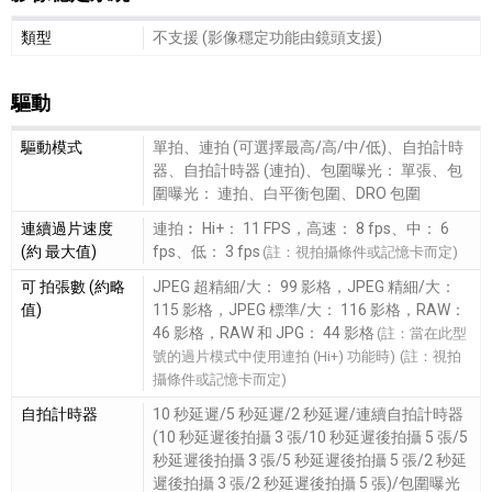
影像穩定系統細節敘述
類型
不支援 (影像穩定功能由鏡頭支援)
驅動
驅動細節敘述
驅動模式
單拍、連拍 (可選擇最高/高/中/低)、自拍計時
器、自拍計時器 (連拍)、包圍曝光： 單張、包
圍曝光： 連拍、白平衡包圍、DRO 包圍
連續過片速度
連拍︰ Hi+： 11 FPS，高速： 8 fps、中： 6
(約 最大值)
fps、低： 3 fps
(註：視拍攝條件或記憶卡而定)
可 拍張數 (約略
JPEG 超精細/大： 99 影格，JPEG 精細/大：
值)
115 影格，JPEG 標準/大： 116 影格，RAW：
46 影格，RAW 和 JPG： 44 影格
(註：當在此型
號的過片模式中使用連拍 (Hi+) 功能時)
(註：視拍
攝條件或記憶卡而定)
自拍計時器
10 秒延遲/5 秒延遲/2 秒延遲/連續自拍計時器
(10 秒延遲後拍攝 3 張/10 秒延遲後拍攝 5 張/5
秒延遲後拍攝 3 張/5 秒延遲後拍攝 5 張/2 秒延
遲後拍攝 3 張/2 秒延遲後拍攝 5 張)/包圍曝光