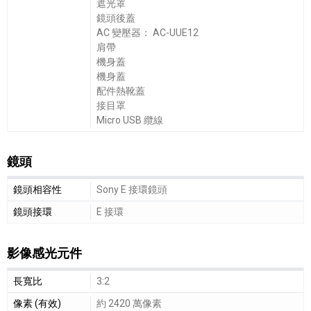
遮光罩
鏡頭後蓋
AC 變壓器： AC-UUE12
肩帶
機身蓋
機身蓋
配件熱靴蓋
接目罩
Micro USB 纜線
鏡頭
鏡頭細節敘述
鏡頭相容性
Sony E 接環鏡頭
鏡頭接環
E 接環
影像感光元件
影像感光元件細節敘述
長寬比
3:2
像素 (有效)
約 2420 萬像素