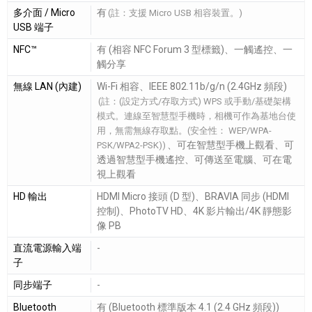
多介面 / Micro
有
(註：支援 Micro USB 相容裝置。)
USB 端子
NFC™
有 (相容 NFC Forum 3 型標籤)、一觸遙控、一
觸分享
無線 LAN (內建)
Wi-Fi 相容、IEEE 802.11b/g/n (2.4GHz 頻段)
(註：(設定方式/存取方式) WPS 或手動/基礎架構
模式。連線至智慧型手機時，相機可作為基地台使
用，無需無線存取點。(安全性： WEP/WPA-
、可在智慧型手機上觀看、可
PSK/WPA2-PSK))
透過智慧型手機遙控、可傳送至電腦、可在電
視上觀看
HD 輸出
HDMI Micro 接頭 (D 型)、BRAVIA 同步 (HDMI
控制)、PhotoTV HD、4K 影片輸出/4K 靜態影
像 PB
直流電源輸入端
-
子
同步端子
-
Bluetooth
有 (Bluetooth 標準版本 4.1 (2.4 GHz 頻段))