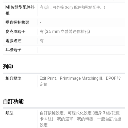
MI 智慧型配件熱
有
(註：可外接 Sony 配件熱靴的配件。)
靴
垂直握把接頭
-
麥克風端子
有 (3.5 mm 立體聲迷你插孔)
電腦遙控
有
耳機端子
-
列印
列印細節敘述
相容標準
Exif Print、Print Image Matching III、DPOF 設
定值
自訂功能
自訂功能細節敘述
類型
自訂按鍵設定、可程式化設定 (機身 3 組/記憶
卡 4 組)、我的選單、我的轉盤、一般自訂拍攝
設定