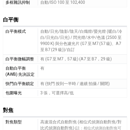
多框雜訊抑制
自動/ISO 100 至 102,400
白平衡
白平衡細節敘述
白平衡模式
自動/日光/陰影/陰天/白熾燈/螢光燈 (暖白/冷
白/日光白/日光) / 閃光燈/水中/色溫 (2500 至
9900 K) 與分色濾光片 (G7 至 M7 (57 級)、A7
至 B7 (29 級))/自訂
白平衡微幅調整
有 (G7 至 M7，57 級) (A7 至 B7，29 級)
自動白平衡
有
(AWB) 先決設定
快門白平衡鎖定
有 (快門 按到一半時 / 連續 拍攝 / 關閉)
包圍曝光
3 張，可選擇高/低
對焦
對焦細節敘述
對焦類型
高速混合式自動對焦 (相位式偵測自動對焦/對
比式偵測自動對焦)
(註：相位式偵測自動對焦可