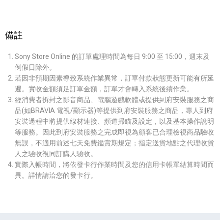
備註
Sony Store Online 的訂單處理時間為每日 9:00 至 15:00，週末及
例假日除外。
若因非預期因素導致系統作業異常，訂單付款狀態更新可能有所延
遲。實收金額須足訂單金額，訂單才會轉入系統後續作業。
經消費者拆封之影音商品、電腦遊戲軟體或提供到府安裝服務之商
品(如BRAVIA 電視/顯示器)等提供到府安裝服務之商品，專人到府
安裝過程中將提供線材連接、頻道掃瞄及設定，以及基本操作說明
等服務。因此到府安裝服務之完成即視為顧客已合理檢視商品驗收
無誤，不適用前述七天免費鑑賞期規定；指定送貨地點之代理收貨
人之驗收視同訂購人驗收。
實際入帳時間，將依發卡行作業時間及您的信用卡帳單結算時間而
異。詳情請洽您的發卡行。