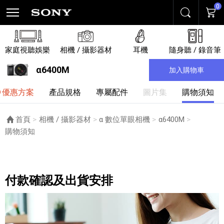
0
搜尋
購物
家庭視聽娛樂
相機 / 攝影器材
耳機
隨身聽 / 錄音筆
α6400M
加入購物車
優惠方案
產品規格
專屬配件
圖片集
購物須知
首頁
相機 / 攝影器材
α 數位單眼相機
α6400M
目前頁面：
購物須知
購物須知
付款確認及出貨安排