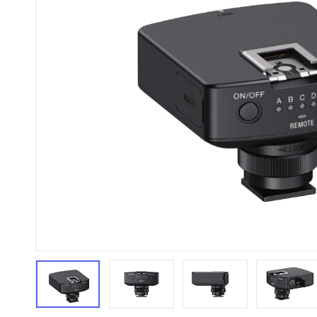
HiFi 音響
隨身型數位相機
藍光
相機麥
11
64
個產品
個產品
第1張
第2張
第3張
第4張