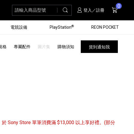
0
請輸入商品型號
搜尋
購物車
項商品
登入／註冊
®
電競設備
PlayStation
REON POCKET
規格
專屬配件
圖片集
購物須知
貨到通知我
/31 於 Sony Store 單筆消費滿 $13,000 以上享好禮。(部分
黑膠唱盤
ZV 數位相機
個產品
個產品
個產品
個產品
16
3
個產品
個產品