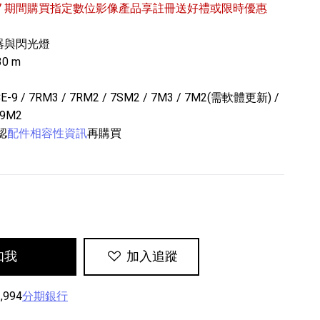
6/9/27 期間購買指定數位影像產品享註冊送好禮或限時優惠
器與閃光燈
0 m
/ 7RM3 / 7RM2 / 7SM2 / 7M3 / 7M2(需軟體更新) /
99M2
認
配件相容性資訊
再購買
專業攝影器材
個產品
17
個產品
知我
加入追蹤
,994
分期銀行