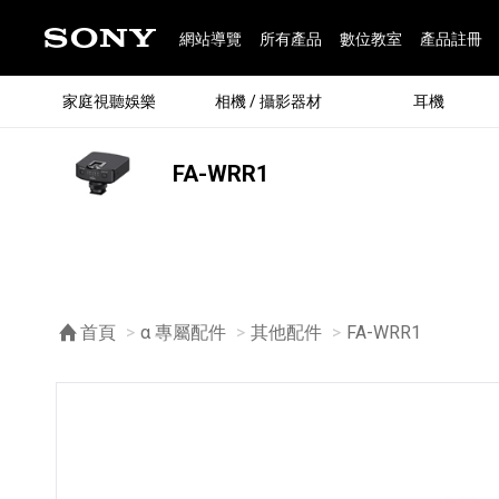
網站導覽
所有產品
數位教室
產品註冊
家庭視聽娛樂
相機 / 攝影器材
耳機
FA-WRR1
®
首頁
α 專屬配件
其他配件
目前頁面：
FA-WRR1
®
BRAVIA 全系列
α 數位單眼相機
全系列耳機
Walkman 數位隨身聽
藍牙喇叭
Xperia 智慧型手機
INZONE 電競螢幕
PlayStation
REON POCKET / 配件
主機 / 配件
家庭
α 專
耳機
Walk
Xper
INZ
PlaySt
67
49
46
12
19
37
6
3
6
個產品
個產品
個產品
個產品
個產品
個產品
個產品
個產品
個產品