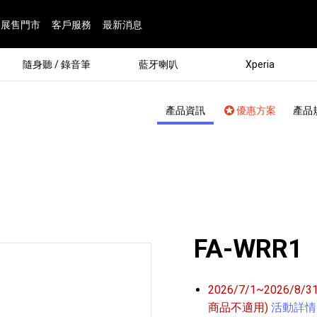
展售門市
客戶服務
最新消息
隨身聽 / 錄音筆
藍牙喇叭
Xperia
產品資訊
優惠方案
產品
FA-WRR1
®
2026/7/1~2026/8
劇院
屬鏡頭
配件
man 專屬配件
ia 專用配件
ONE 電競耳機
ation
遊戲軟體
BRAVIA 專屬配件
α 專屬配件
錄音筆 / 配件
INZONE 電競周邊
25
86
15
6
4
9
1
個產品
個產品
個產品
個產品
個產品
個產品
個產品
143
9
7
7
商品不適用)
活動詳情