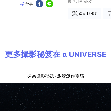
機型：FA-WRR1
分享
FB分享
Line分享
保固 12 個月
更多攝影秘笈在 α UNIVERSE
探索攝影秘訣 ‧ 激發創作靈感