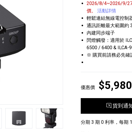
2026/8/4~202
價。
活動詳情
輕鬆連結無線電控制
通訊距離最大範圍約 3
內建同步端子
閃燈觸發：適用於 ILCE-9 
6500 / 6400 & ILCA-
※ 購買前請務必先確
播放器
克風 / 收錄音組
數位攝影機 / 配件
17
3
個產品
個產品
33
$5,980
優惠價
貨到通
第5張
第6張
分期 3 期 0 利率，每期 1