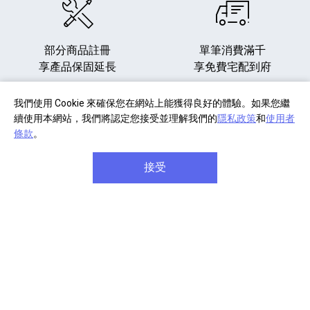
部分商品註冊
單筆消費滿千
享產品保固延長
享免費宅配到府
我們使用 Cookie 來確保您在網站上能獲得良好的體驗。如果您繼
續使用本網站，我們將認定您接受並理解我們的
隱私政策
和
使用者
條款
。
商品享七天免費鑑賞期
單筆滿八千元享
信用卡分
(安裝商品/軟體除外)
期六期零利率
接受
關於 Sony
企業專案
常見問題
會員專區