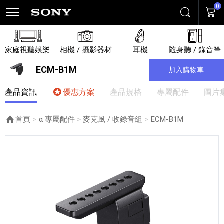
0
搜尋
購物
家庭視聽娛樂
相機 / 攝影器材
耳機
隨身聽 / 錄音筆
ECM-B1M
加入購物車
產品資訊
優惠方案
產品規格
專屬配件
圖片
首頁
α 專屬配件
麥克風 / 收錄音組
目前頁面：
ECM-B1M