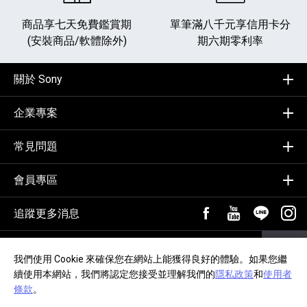
商品享七天免費鑑賞期
單筆滿八千元享
信用卡分
(安裝商品/軟體除外)
期六期零利率
關於 Sony
企業專案
常見問題
會員專區
追蹤更多消息
FB粉絲專頁[另開新視
YouTube頻道
加入LIN
追蹤
輸入Email，訂閱電子報
訂閱
我們使用 Cookie 來確保您在網站上能獲得良好的體驗。如果您繼
續使用本網站，我們將認定您接受並理解我們的
隱私政策
和
使用者
隱私政策
交易約定事項
網站導覽
無障礙聲明
條款
。