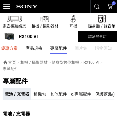
0
搜尋
購物
家庭視聽娛樂
相機 / 攝影器材
耳機
隨身聽 / 錄音筆
RX100 VI
請洽展售店
優惠方案
產品規格
專屬配件
圖片集
購物須知
首頁
相機 / 攝影器材
隨身型數位相機
RX100 VI
目前頁面：
專屬配件
專屬配件
電池 / 充電器
相機包
其他配件
α 專屬配件
保護蓋(貼)
電池 / 充電器