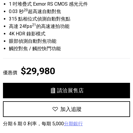
1 吋堆疊式 Exmor RS CMOS 感光元件
20
0.03 秒
超高速自動對焦
315 點相位式偵測自動對焦點
21
高達 24fps
的高速連拍功能
4K HDR 錄影模式
眼部偵測自動對焦功能
觸控對焦 / 觸控快門功能
$29,980
優惠價
請洽展售店
加入追蹤
分期 6 期 0 利率，每期 5,000
分期銀行