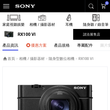
0
搜尋
購物
家庭視聽娛樂
相機 / 攝影器材
耳機
隨身聽 / 錄音筆
RX100 VI
請洽展售店
產品資訊
優惠方案
產品規格
專屬配件
圖片
首頁
相機 / 攝影器材
隨身型數位相機
目前頁面：
RX100 VI