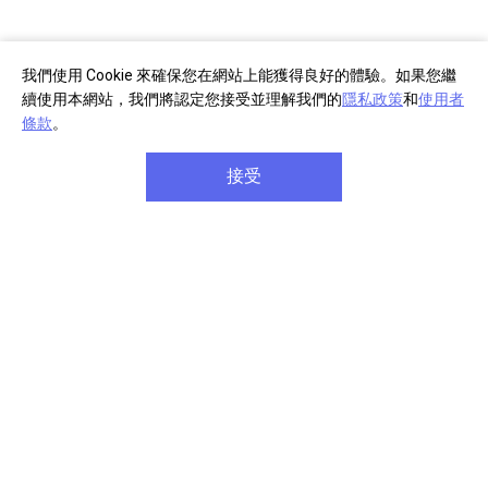
Imaging Edge™ (Remote/Viewer/Edit)
我們使用 Cookie 來確保您在網站上能獲得良好的體驗。如果您繼
續使用本網站，我們將認定您接受並理解我們的
隱私政策
和
使用者
條款
。
接受
運用 Imaging Edge 電腦版應用程式提升攝影成果。您可透
過「Remote」應用程式，運用您的電腦螢幕控制並監控即
時拍攝狀況；「Viewer」應用程式可讓您從龐大的影像資
料庫中，快速預覽、評分並選取相片；「Edit」應用程式
10