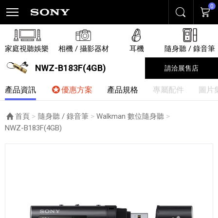
0
搜尋
購物
家庭視聽娛樂
相機 / 攝影器材
耳機
隨身聽 / 錄音筆
NWZ-B183F(4GB)
請洽展售店
產品資訊
優惠方案
產品規格
專屬配件
圖片
首頁
隨身聽 / 錄音筆
Walkman 數位隨身聽
目前頁面：
NWZ-B183F(4GB)