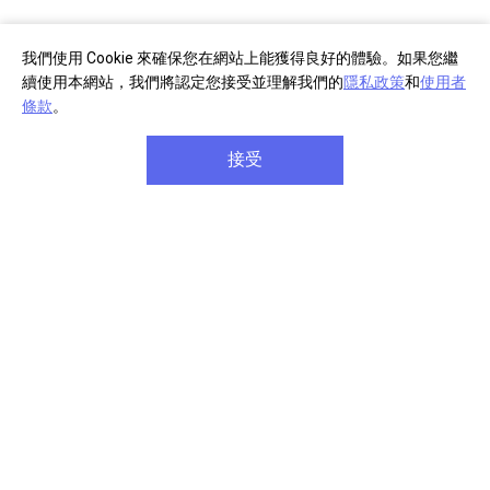
我們使用 Cookie 來確保您在網站上能獲得良好的體驗。如果您繼
續使用本網站，我們將認定您接受並理解我們的
隱私政策
和
使用者
條款
。
接受
部分商品註冊
單筆消費滿千
享產品保固延長
享免費宅配到府
商品享七天免費鑑賞期
單筆滿八千元享
信用卡分
(安裝商品/軟體除外)
期六期零利率
關於 Sony
企業專案