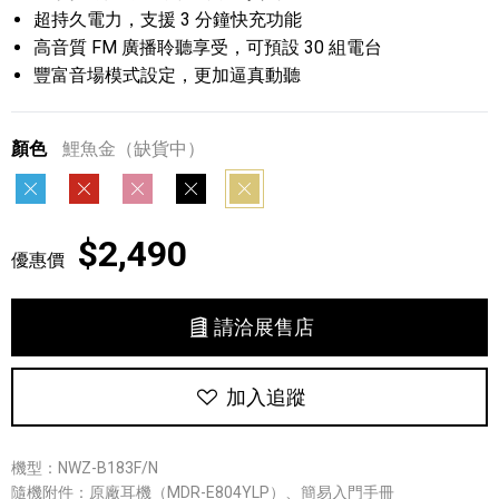
超持久電力，支援 3 分鐘快充功能
高音質 FM 廣播聆聽享受，可預設 30 組電台
豐富音場模式設定，更加逼真動聽
顏色
鯉魚金（缺貨中）
蝴蝶藍
鸚鵡紅
豬豬粉
獵鷹黑
鯉魚金
$2,490
優惠價
請洽展售店
加入追蹤
機型：NWZ-B183F/N
隨機附件：原廠耳機（MDR-E804YLP）、簡易入門手冊