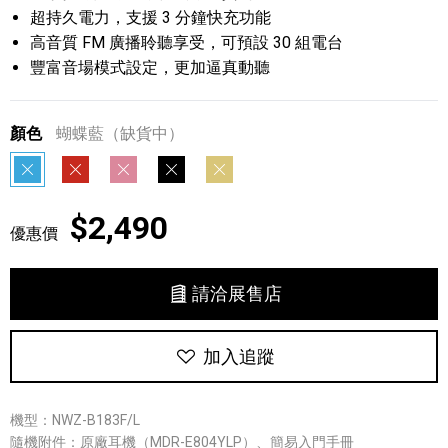
超持久電力，支援 3 分鐘快充功能
高音質 FM 廣播聆聽享受，可預設 30 組電台
豐富音場模式設定，更加逼真動聽
顏色
蝴蝶藍（缺貨中）
蝴蝶藍
鸚鵡紅
豬豬粉
獵鷹黑
鯉魚金
$2,490
優惠價
請洽展售店
加入追蹤
機型：NWZ-B183F/L
隨機附件：原廠耳機（MDR-E804YLP）、簡易入門手冊