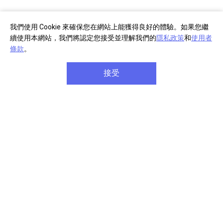
我們使用 Cookie 來確保您在網站上能獲得良好的體驗。如果您繼
續使用本網站，我們將認定您接受並理解我們的
隱私政策
和
使用者
條款
。
接受
部分商品註冊
單筆消費滿千
享產品保固延長
享免費宅配到府
商品享七天免費鑑賞期
單筆滿八千元享
信用卡分
(安裝商品/軟體除外)
期六期零利率
關於 Sony
企業專案