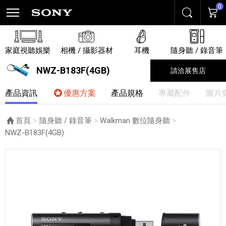
0
搜尋
購物
家庭視聽娛樂
相機 / 攝影器材
耳機
隨身聽 / 錄音筆
NWZ-B183F(4GB)
請洽展售店
產品資訊
優惠方案
產品規格
專屬配件
圖片
首頁
隨身聽 / 錄音筆
Walkman 數位隨身聽
目前頁面：
NWZ-B183F(4GB)