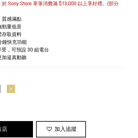
/31 於 Sony Store 單筆消費滿 $13,000 以上享好禮。(部分
，質感滿點
強勁重低音
鬆存取資料
 分鐘快充功能
享受，可預設 30 組電台
更加逼真動聽
專業攝影器材
個產品
17
個產品
鷹黑
鯉魚金
售店
加入追蹤