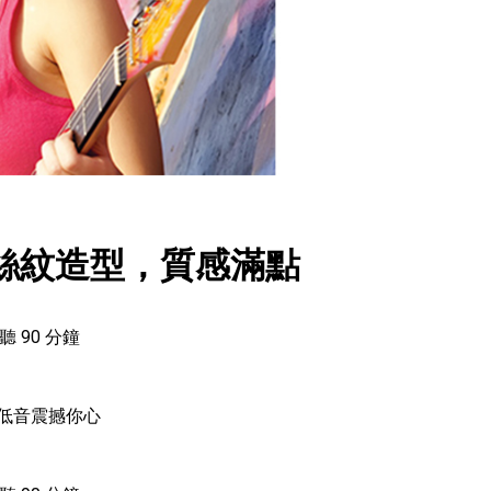
絲紋造型，質感滿點
聽 90 分鐘
強低音震撼你心