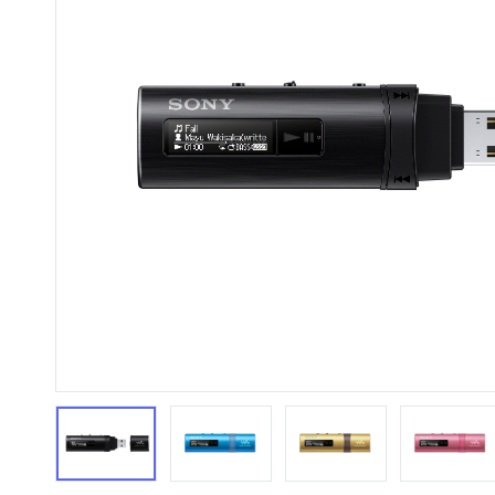
HiFi 音響
隨身型數位相機
藍光
相機麥
11
64
個產品
個產品
第1張
第2張
第3張
第4張