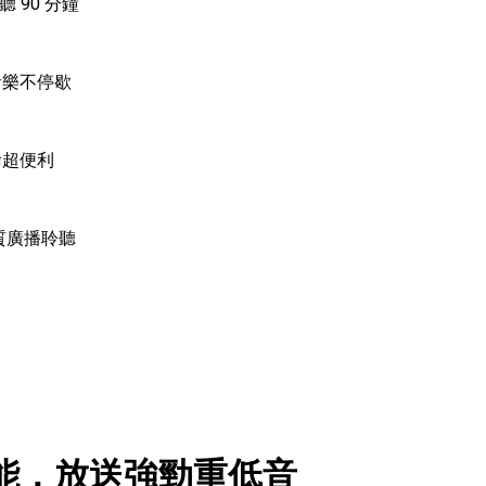
聽 90 分鐘
音樂不停歇
傳輸超便利
音質廣播聆聽
能，放送強勁重低音