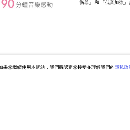
衡器」 和 「低音加強」 設
驗。如果您繼續使用本網站，我們將認定您接受並理解我們的
隱私政
F/LCE, NWZ-B183F/NCE, NWZ-B183F/PCE, NWZ-B183F/RC