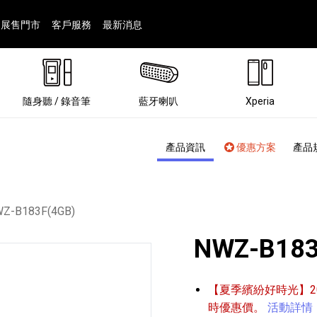
展售門市
客戶服務
最新消息
隨身聽 / 錄音筆
藍牙喇叭
Xperia
產品資訊
優惠方案
產品
前頁面：
Z-B183F(4GB)
NWZ-B183
®
【夏季繽紛好時光】202
劇院
屬鏡頭
配件
man 專屬配件
ia 專用配件
ONE 電競耳機
ation
遊戲軟體
BRAVIA 專屬配件
α 專屬配件
錄音筆 / 配件
INZONE 電競周邊
25
86
15
6
4
9
1
個產品
個產品
個產品
個產品
個產品
個產品
個產品
143
9
7
7
時優惠價。
活動詳情