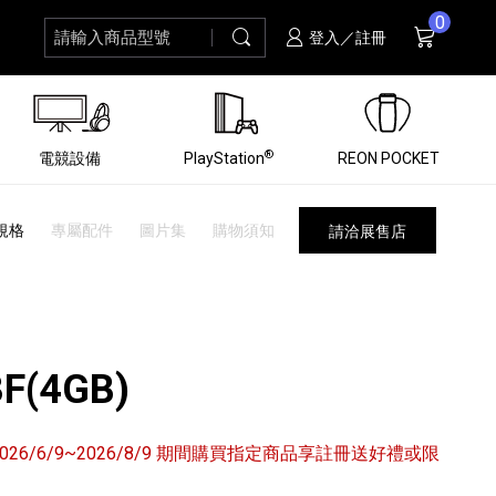
0
請輸入商品型號
搜尋
購物車
項商品
登入／註冊
®
電競設備
PlayStation
REON POCKET
規格
專屬配件
圖片集
購物須知
請洽展售店
F(4GB)
6/6/9~2026/8/9 期間購買指定商品享註冊送好禮或限
黑膠唱盤
ZV 數位相機
個產品
個產品
個產品
個產品
16
3
個產品
個產品