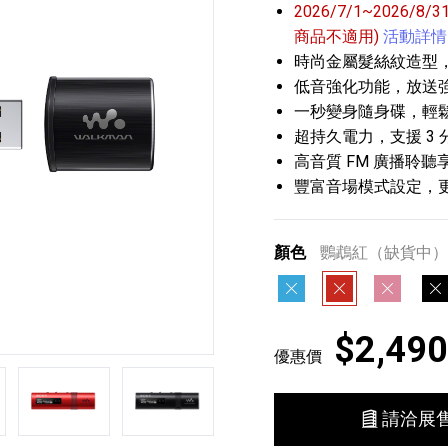
2026/7/1~2026/8
商品不適用)
活動詳情
時尚金屬髮絲紋造型
低音強化功能，放送
一秒變身隨身碟，輕
超持久電力，支援 3
高音質 FM 廣播聆聽
豐富音場模式設定，
播放器
克風 / 收錄音組
數位攝影機 / 配件
17
3
個產品
個產品
33
顏色
鸚鵡紅（缺貨中）
蝴蝶藍
鸚鵡紅
豬豬粉
獵
$2,490
優惠價
第5張
第6張
請洽展