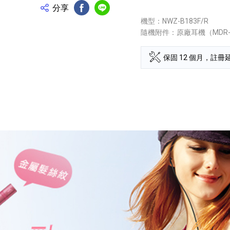
分享
FB分享
Line分享
機型：NWZ-B183F/R
隨機附件：原廠耳機（MDR-
保固 12 個月，註冊延