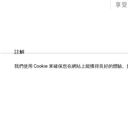
註解
1. 最高零售價 (MRP) 為 1 組產品之價格。
我們使用 Cookie 來確保您在網站上能獲得良好的體
2. 價格時有變更，恕不另行通知。
3. 實際顏色與尺寸可能與螢幕影像不同。
4.此產品也稱為 NWZ-B183F, NWZ-B183F/BCE, NWZ-B183
5.實際顏色及尺寸可能與網頁顯示內容略有差異。