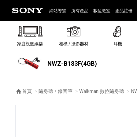
網站導覽
所有產品
數位教室
產品註冊
家庭視聽娛樂
相機 / 攝影器材
耳機
®
NWZ-B183F(4GB)
首頁
隨身聽 / 錄音筆
Walkman 數位隨身聽
目
NW
®
BRAVIA 全系列
α 數位單眼相機
全系列耳機
Walkman 數位隨身聽
藍牙喇叭
Xperia 智慧型手機
INZONE 電競螢幕
PlayStation
REON POCKET / 配件
主機 / 配件
家庭
α 專
耳機
Walk
Xper
INZ
PlaySt
67
49
46
12
19
37
6
3
6
個產品
個產品
個產品
個產品
個產品
個產品
個產品
個產品
個產品