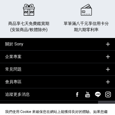
商品享七天免費鑑賞期
單筆滿八千元享
信用卡分
(安裝商品/軟體除外)
期六期零利率
關於 Sony
企業專案
常見問題
會員專區
追蹤更多消息
FB粉絲專頁[另開新視
YouTube頻道
加入LIN
追蹤
輸入Email，訂閱電子報
訂閱
我們使用 Cookie 來確保您在網站上能獲得良好的體驗。如果您繼