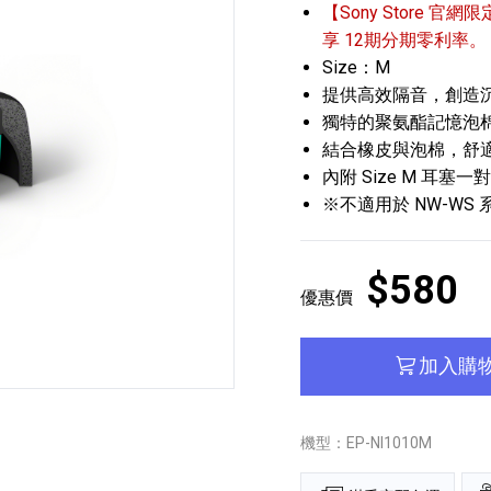
【Sony Store 官網限
享 12期分期零利率。
Size：M
提供高效隔音，創造
獨特的聚氨酯記憶泡
結合橡皮與泡棉，舒
內附 Size M 耳塞一對
※不適用於 NW-WS 系
播放器
克風 / 收錄音組
數位攝影機 / 配件
17
3
個產品
個產品
33
$580
優惠價
加入購
機型：EP-NI1010M