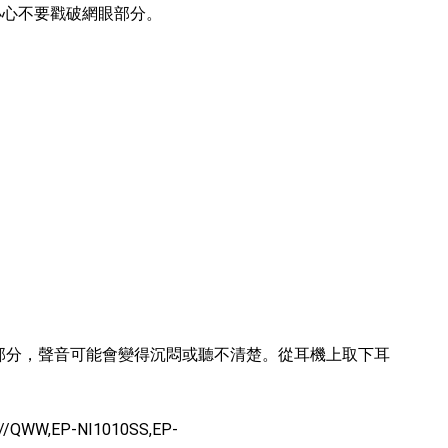
小心不要戳破網眼部分。
部分，聲音可能會變得沉悶或聽不清楚。從耳機上取下耳
/QWW,EP-NI1010SS,EP-