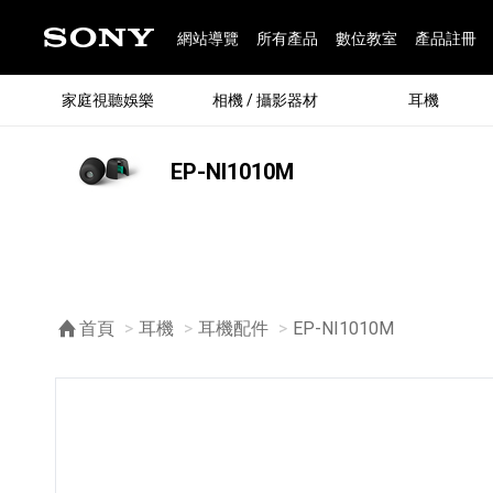
網站導覽
所有產品
數位教室
產品註冊
家庭視聽娛樂
相機 / 攝影器材
耳機
EP-NI1010M
®
首頁
耳機
耳機配件
目前頁面：
EP-NI1010M
®
BRAVIA 全系列
α 數位單眼相機
全系列耳機
Walkman 數位隨身聽
藍牙喇叭
Xperia 智慧型手機
INZONE 電競螢幕
PlayStation
REON POCKET / 配件
主機 / 配件
家庭
α 專
耳機
Walk
Xper
INZ
PlaySt
67
49
46
12
19
37
6
3
6
個產品
個產品
個產品
個產品
個產品
個產品
個產品
個產品
個產品