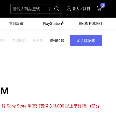
0
請輸入商品型號
搜尋
購物車
項商品
登入／註冊
®
電競設備
PlayStation
REON POCKET
規格
專屬配件
圖片集
購物須知
加入購物車
0M
/31 於 Sony Store 單筆消費滿 $13,000 以上享好禮。(部分
黑膠唱盤
ZV 數位相機
個產品
個產品
個產品
個產品
16
3
個產品
個產品