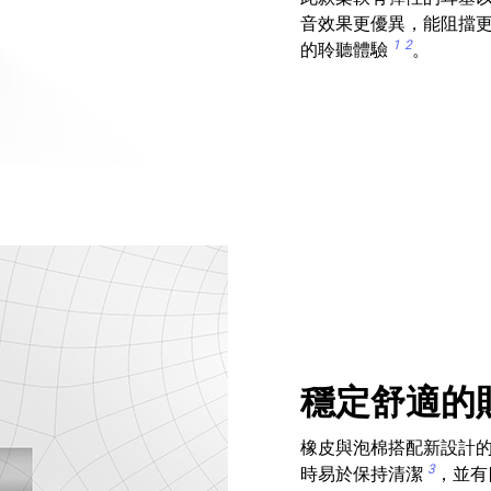
音效果更優異，能阻擋
1
2
的聆聽體驗
。
穩定舒適的
橡皮與泡棉搭配新設計
3
時易於保持清潔
，並有