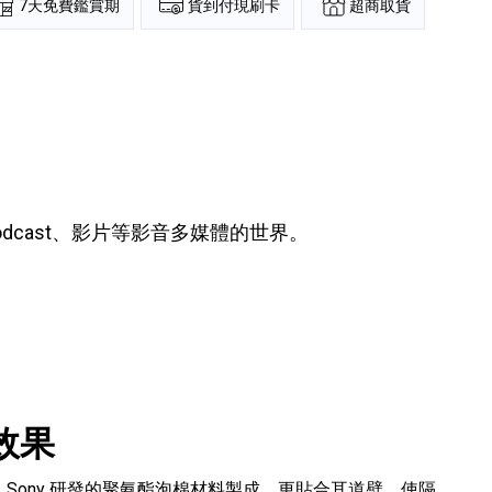
超商取貨
7天免費鑑賞期
貨到付現刷卡
dcast、影片等影音多媒體的世界。
效果
 Sony 研發的聚氨酯泡棉材料製成，更貼合耳道壁，使隔