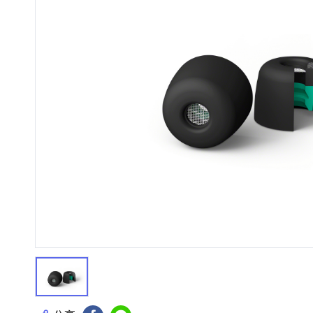
HiFi 音響
隨身型數位相機
藍光
相機麥
11
64
個產品
個產品
第1張