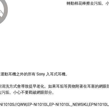
轉動棉花棒擦去污垢。
運動耳機之外的所有 Sony 入耳式耳機。
些清洗方式會導致提早老化。如果耳垢等異物附著在耳塞的網眼
去污垢。小心不要戳破網眼部分。
010S//QWW,EP-NI1010L,EP-NI1010L_NEWSKU,EPNI1010L/