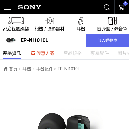
0
搜尋
購物
家庭視聽娛樂
相機 / 攝影器材
耳機
隨身聽 / 錄音筆
EP-NI1010L
加入購物車
產品資訊
優惠方案
產品規格
專屬配件
圖片
首頁
耳機
耳機配件
目前頁面：
EP-NI1010L