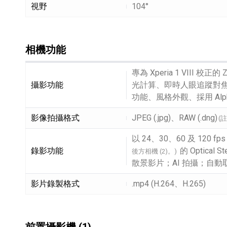
視野
104°
相機功能
相機功能細節敘述
專為 Xperia 1 VIII
攝影功能
光計算、即時人眼追蹤對焦 (
功能、風格外觀、採用 Alph
影像拍攝格式
JPEG (.jpg)、RAW (.dng)
(
以 24、30、60 及 120 f
錄影功能
的 Optica
後方相機 (2)。)
散景影片；AI 拍攝；自動
影片錄製格式
.mp4 (H.264、H.265)