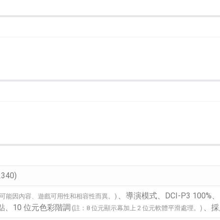
播放器
克風 / 收錄音組
數位攝影機 / 配件
17
3
個產品
個產品
33
2340)
、導演模式、DCI-P3 100%、ITU-
能可能因內容、遊戲可用性和相容性而異。)
65 白點、10 位元色彩階調
、採用
(註：8 位元顯示幕加上 2 位元軟體平滑處理。)