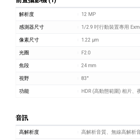
前置攝影機 (1)
前置攝影機 (1)細節敘述
解析度
12 MP
感測器尺寸
1/2.9 吋行動裝置專用 Exm
像素尺寸
1.22 µm
光圈
F2.0
焦段
24 mm
視野
83°
功能
HDR (高動態範圍) 相片、
音訊
音訊細節敘述
高解析度
高解析音質、無線高解析音質 