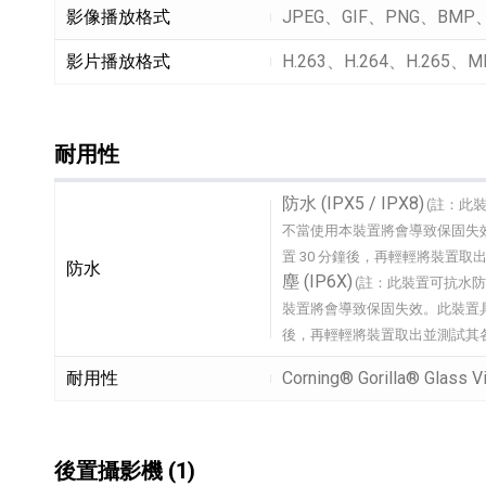
影像播放格式
JPEG、GIF、PNG、BMP
影片播放格式
H.263、H.264、H.265、
耐用性
耐用性細節敘述
防水 (IPX5 / IPX8)
(註：此
不當使用本裝置將會導致保固失效。
置 30 分鐘後，再輕輕將裝置
防水
塵 (IP6X)
(註：此裝置可抗水
裝置將會導致保固失效。此裝置具備 
後，再輕輕將裝置取出並測試其各
耐用性
Corning® Gorilla® Glass 
後置攝影機 (1)