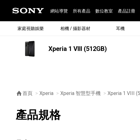
網站導覽
所有產品
數位教室
產品註冊
家庭視聽娛樂
相機 / 攝影器材
耳機
Xperia 1 VIII (512GB)
®
首頁
Xperia
Xperia 智慧型手機
Xperia 1 VIII 
產品規格
®
BRAVIA 全系列
α 數位單眼相機
全系列耳機
Walkman 數位隨身聽
藍牙喇叭
Xperia 智慧型手機
INZONE 電競螢幕
PlayStation
REON POCKET / 配件
主機 / 配件
家庭
α 專
耳機
Walk
Xper
INZ
PlaySt
67
49
46
12
19
37
6
3
6
個產品
個產品
個產品
個產品
個產品
個產品
個產品
個產品
個產品