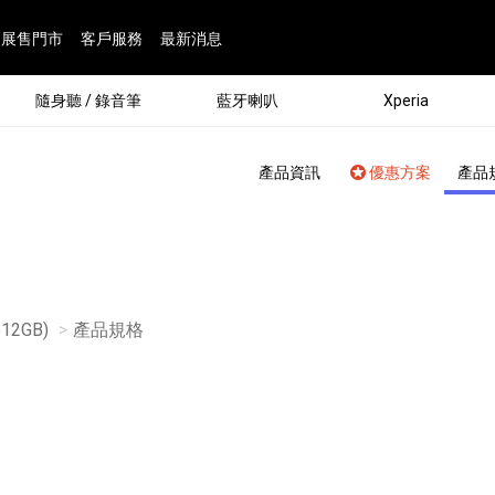
展售門市
客戶服務
最新消息
隨身聽 / 錄音筆
藍牙喇叭
Xperia
產品資訊
優惠方案
產品
(512GB)
目前頁面：
產品規格
®
劇院
屬鏡頭
配件
man 專屬配件
ia 專用配件
ONE 電競耳機
ation
遊戲軟體
BRAVIA 專屬配件
α 專屬配件
錄音筆 / 配件
INZONE 電競周邊
25
86
15
6
4
9
1
個產品
個產品
個產品
個產品
個產品
個產品
個產品
143
9
7
7