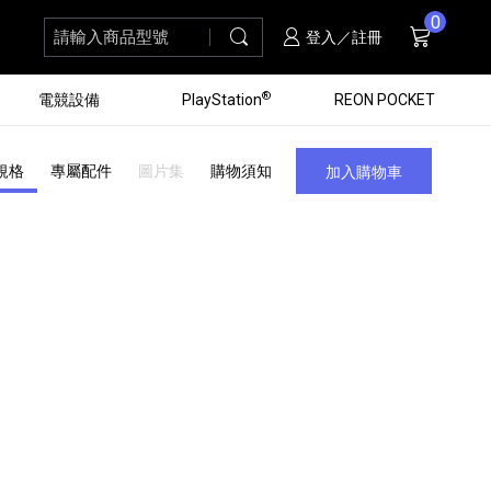
0
請輸入商品型號
搜尋
購物車
項商品
登入／註冊
®
電競設備
PlayStation
REON POCKET
規格
專屬配件
圖片集
購物須知
加入購物車
黑膠唱盤
ZV 數位相機
個產品
個產品
個產品
個產品
16
3
個產品
個產品