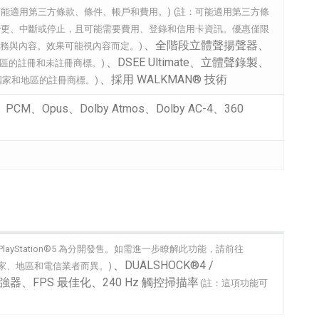
服務，且可能適用第三方條款、條件、帳戶和費用。)
(註：可能適用第三方條
變更、中斷或停止，且可能需要費用、登錄和信用卡資訊。優惠僅限
、全階段立體聲揚聲器、
服務與內容。效果可能視內容而定。)
、DSEE Ultimate、立體聲錄製、
其他國家/地區的註冊和未註冊商標。)
、採用 WALKMAN® 技術
美國和其他國家和地區的註冊商標。)
CM、Opus、Dolby Atmos、Dolby AC-4、360
tion®4 與 PlayStation®5 為分開發售。如需進一步瞭解此功能，請前往
、DUALSHOCK®4 /
應情況可能依國家、地區和電信業者而異。)
器、FPS 最佳化、240 Hz 觸控掃描率
(註：這項功能可