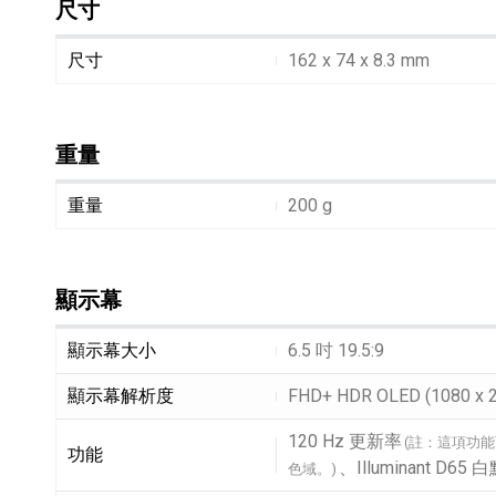
尺寸
尺寸細節敘述
尺寸
162 x 74 x 8.3 mm
重量
重量細節敘述
重量
200 g
HiFi 音響
隨身型數位相機
藍光
相機麥
11
64
個產品
個產品
顯示幕
顯示幕細節敘述
顯示幕大小
6.5 吋 19.5:9
顯示幕解析度
FHD+ HDR OLED (1080 x 
120 Hz 更新率
(註：這項功
功能
、Illuminant D
色域。)