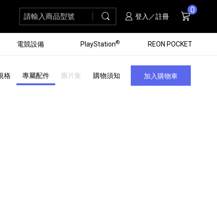
0
請輸入商品型號
搜尋
購物車
項商品
登入／註冊
®
電競設備
PlayStation
REON POCKET
規格
專屬配件
圖片集
購物須知
加入購物車
黑膠唱盤
ZV 數位相機
個產品
個產品
個產品
個產品
16
3
個產品
個產品