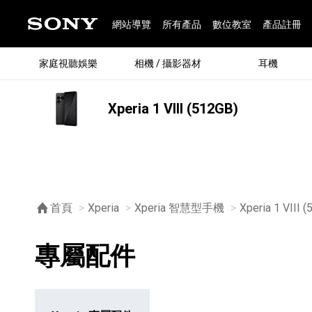
網站導覽
所有產品
數位教室
產品註冊
家庭視聽娛樂
相機 / 攝影器材
耳機
Xperia 1 VIII (512GB)
®
首頁
Xperia
Xperia 智慧型手機
Xperia 1 VIII 
專屬配件
®
BRAVIA 全系列
α 數位單眼相機
全系列耳機
Walkman 數位隨身聽
藍牙喇叭
Xperia 智慧型手機
INZONE 電競螢幕
PlayStation
REON POCKET / 配件
主機 / 配件
家庭
α 專
耳機
Walk
Xper
INZ
PlaySt
67
49
46
12
19
37
6
3
6
個產品
個產品
個產品
個產品
個產品
個產品
個產品
個產品
個產品