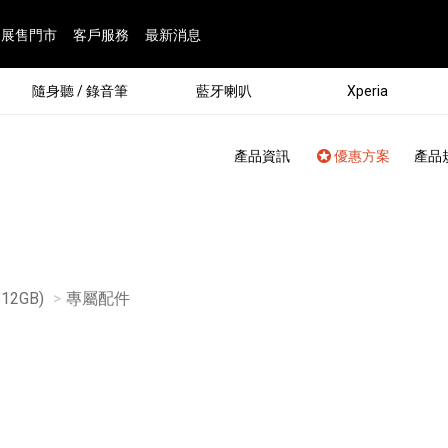
展售門市
客戶服務
最新消息
隨身聽 / 錄音筆
藍牙喇叭
Xperia
產品資訊
優惠方案
產品
(512GB)
目前頁面：
專屬配件
®
劇院
屬鏡頭
配件
man 專屬配件
ia 專用配件
ONE 電競耳機
ation
遊戲軟體
BRAVIA 專屬配件
α 專屬配件
錄音筆 / 配件
INZONE 電競周邊
25
86
15
6
4
9
1
個產品
個產品
個產品
個產品
個產品
個產品
個產品
143
9
7
7