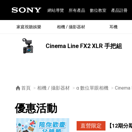
網站導覽
所有產品
數位教室
產品註冊
家庭視聽娛樂
相機 / 攝影器材
耳機
Cinema Line FX2 XLR 手把組
®
首頁
相機 / 攝影器材
α 數位單眼相機
Cinema
優惠活動
®
BRAVIA 全系列
α 數位單眼相機
全系列耳機
Walkman 數位隨身聽
藍牙喇叭
Xperia 智慧型手機
INZONE 電競螢幕
PlayStation
REON POCKET / 配件
主機 / 配件
家庭
α 專
耳機
Walk
Xper
INZ
PlaySt
67
49
46
12
19
37
6
3
6
個產品
個產品
個產品
個產品
個產品
個產品
個產品
個產品
個產品
直營限定
【12期分