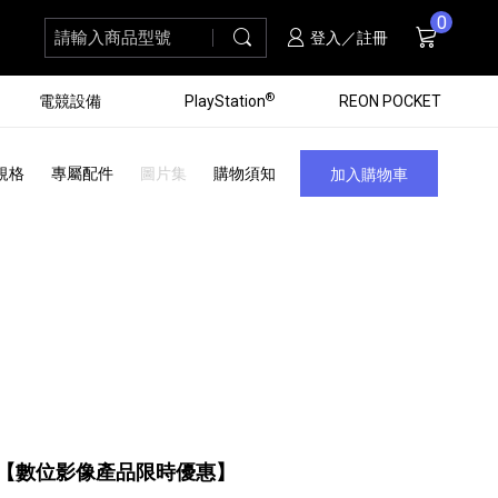
0
請輸入商品型號
搜尋
購物車
項商品
登入／註冊
®
電競設備
PlayStation
REON POCKET
規格
專屬配件
圖片集
購物須知
加入購物車
黑膠唱盤
ZV 數位相機
個產品
個產品
個產品
個產品
16
3
個產品
個產品
【數位影像產品限時優惠】