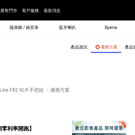
展售門市
客戶服務
最新消息
隨身聽 / 錄音筆
藍牙喇叭
Xperia
產品資訊
優惠方案
產品
 Line FX2 XLR 手把組
目前頁面：
優惠方案
®
劇院
屬鏡頭
配件
man 專屬配件
ia 專用配件
ONE 電競耳機
ation
遊戲軟體
BRAVIA 專屬配件
α 專屬配件
錄音筆 / 配件
INZONE 電競周邊
25
86
15
6
4
9
1
個產品
個產品
個產品
個產品
個產品
個產品
個產品
143
9
7
7
期零利率開跑】