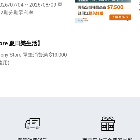
6/07/04 ~ 2026/08/09 單
享 12期分期零利率。
Store 夏日樂生活】
Sony Store 單筆消費滿 $13,000
播放器
克風 / 收錄音組
數位攝影機 / 配件
17
3
個產品
個產品
33
適用)