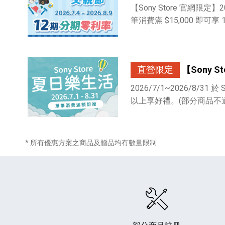
【Sony Store 官網限定】202
筆消費滿 $15,000 即可
直營限定
【Sony 
2026/7/1~2026/8/31 於 
HiFi 音響
隨身型數位相機
藍光
相機麥
11
64
個產品
個產品
以上享好禮。(部分商品不
* 所有優惠方案之商品及贈品均有數量限制