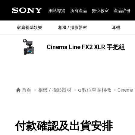
網站導覽
所有產品
數位教室
產品註冊
家庭視聽娛樂
相機 / 攝影器材
耳機
Cinema Line FX2 XLR 手把組
®
首頁
相機 / 攝影器材
α 數位單眼相機
Cinema
購物須知
付款確認及出貨安排
®
BRAVIA 全系列
α 數位單眼相機
全系列耳機
Walkman 數位隨身聽
藍牙喇叭
Xperia 智慧型手機
INZONE 電競螢幕
PlayStation
REON POCKET / 配件
主機 / 配件
家庭
α 專
耳機
Walk
Xper
INZ
PlaySt
67
49
46
12
19
37
6
3
6
個產品
個產品
個產品
個產品
個產品
個產品
個產品
個產品
個產品