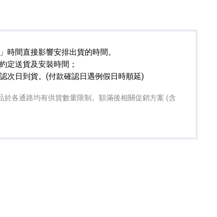
」時間直接影響安排出貨的時間。
約定送貨及安裝時間；
認次日到貨。(付款確認日遇例假日時順延)
專業攝影器材
個產品
17
個產品
關贈品於各通路均有供貨數量限制。額滿後相關促銷方案 (含