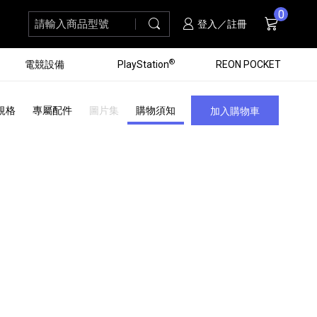
0
請輸入商品型號
搜尋
購物車
項商品
登入／註冊
®
電競設備
PlayStation
REON POCKET
規格
專屬配件
圖片集
購物須知
加入購物車
黑膠唱盤
ZV 數位相機
個產品
個產品
個產品
個產品
16
3
個產品
個產品