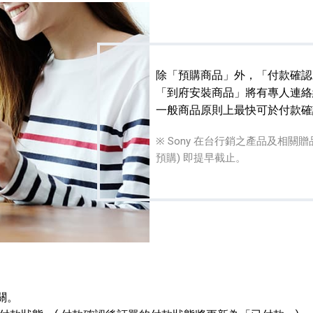
除「預購商品」外，「付款確認
「到府安裝商品」將有專人連絡
一般商品原則上最快可於付款確
播放器
克風 / 收錄音組
數位攝影機 / 配件
17
3
個產品
個產品
33
※ Sony 在台行銷之產品及相
預購) 即提早截止。
關。