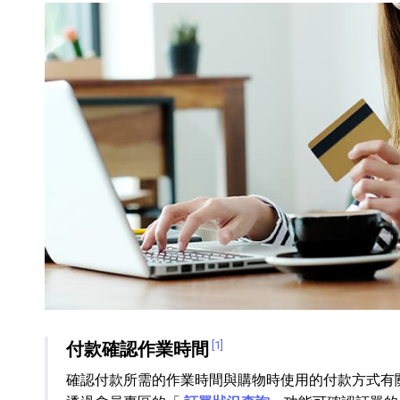
HiFi 音響
隨身型數位相機
藍光
相機麥
11
64
個產品
個產品
付款確認作業時間
[1]
確認付款所需的作業時間與購物時使用的付款方式有