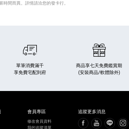
算時間而異。詳情請洽您的發卡行。
單筆消費滿千
商品享七天免費鑑賞期
享免費宅配到府
(安裝商品/軟體除外)
題
會員專區
追蹤更多消息
修改會員資料
FB粉絲專頁[另開新視窗
YouTube頻道[
加入LIN
追蹤
我的追蹤清單