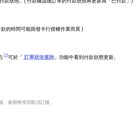
付款狀態。( 付款確認後訂單的付款狀態將更新為「已付款」)
款的時間可能因發卡行授權作業而異 )
[2]
右
可於「
訂單狀況查詢
」功能中看到付款狀態更新。
手續。逾期將視同取消訂購。