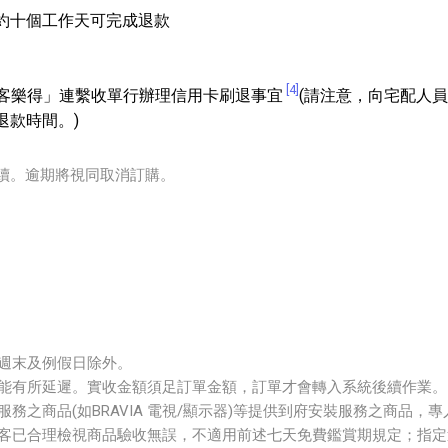
約十個工作天可完成退款
[4]
知「統一客樂得」連繫收單行辦理信用卡刷退事宜
(請注意，向宅配人
退款時間。)
手續。逾期將視同取消訂購。
5:00，週末及例假日除外。
能有所延遲。實收金額須足訂單金額，訂單才會轉入系統後續作業。
務之商品(如BRAVIA 電視/顯示器)等提供到府安裝服務之商品
客已合理檢視商品驗收無誤，不適用前述七天免費鑑賞期規定；指定