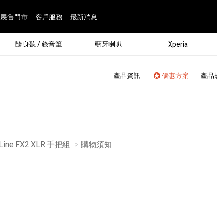
展售門市
客戶服務
最新消息
隨身聽 / 錄音筆
藍牙喇叭
Xperia
產品資訊
優惠方案
產品
 Line FX2 XLR 手把組
目前頁面：
購物須知
®
劇院
屬鏡頭
配件
man 專屬配件
ia 專用配件
ONE 電競耳機
ation
遊戲軟體
BRAVIA 專屬配件
α 專屬配件
錄音筆 / 配件
INZONE 電競周邊
25
86
15
6
4
9
1
個產品
個產品
個產品
個產品
個產品
個產品
個產品
143
9
7
7