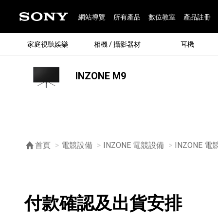
網站導覽
所有產品
數位教室
產品註冊
家庭視聽娛樂
相機 / 攝影器材
耳機
INZONE M9
®
首頁
電競設備
INZONE 電競設備
INZONE 
購物須知
付款確認及出貨安排
®
BRAVIA 全系列
α 數位單眼相機
全系列耳機
Walkman 數位隨身聽
藍牙喇叭
Xperia 智慧型手機
INZONE 電競螢幕
PlayStation
REON POCKET / 配件
主機 / 配件
家庭
α 專
耳機
Walk
Xper
INZ
PlaySt
67
49
46
12
19
37
6
3
6
個產品
個產品
個產品
個產品
個產品
個產品
個產品
個產品
個產品