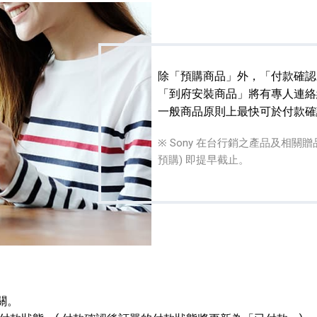
除「預購商品」外，「付款確認
「到府安裝商品」將有專人連絡
一般商品原則上最快可於付款確
播放器
克風 / 收錄音組
數位攝影機 / 配件
17
3
個產品
個產品
33
※ Sony 在台行銷之產品及相
預購) 即提早截止。
關。