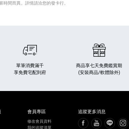
算時間而異。詳情請洽您的發卡行。
單筆消費滿千
商品享七天免費鑑賞期
享免費宅配到府
(安裝商品/軟體除外)
題
會員專區
追蹤更多消息
修改會員資料
FB粉絲專頁[另開新視窗
YouTube頻道[
加入LIN
追蹤
我的追蹤清單