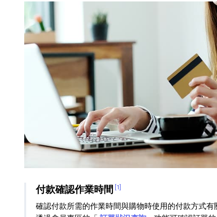
HiFi 音響
隨身型數位相機
藍光
相機麥
11
64
個產品
個產品
付款確認作業時間
[1]
確認付款所需的作業時間與購物時使用的付款方式有