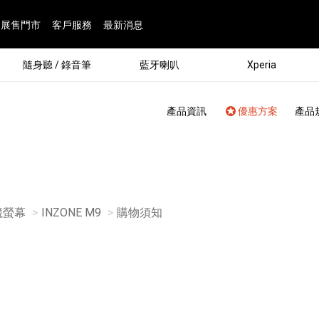
展售門市
客戶服務
最新消息
隨身聽 / 錄音筆
藍牙喇叭
Xperia
產品資訊
優惠方案
產品
電競螢幕
INZONE M9
目前頁面：
購物須知
®
劇院
屬鏡頭
配件
man 專屬配件
ia 專用配件
ONE 電競耳機
ation
遊戲軟體
BRAVIA 專屬配件
α 專屬配件
錄音筆 / 配件
INZONE 電競周邊
25
86
15
6
4
9
1
個產品
個產品
個產品
個產品
個產品
個產品
個產品
143
9
7
7