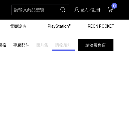
0
請輸入商品型號
搜尋
購物車
項商品
登入／註冊
®
電競設備
PlayStation
REON POCKET
規格
專屬配件
圖片集
購物須知
請洽展售店
黑膠唱盤
ZV 數位相機
個產品
個產品
個產品
個產品
16
3
個產品
個產品