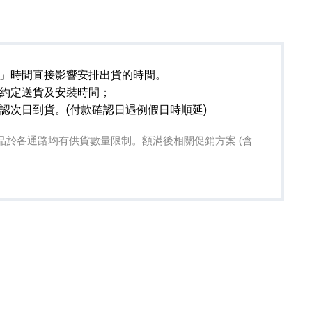
」時間直接影響安排出貨的時間。
約定送貨及安裝時間；
認次日到貨。(付款確認日遇例假日時順延)
專業攝影器材
個產品
17
個產品
關贈品於各通路均有供貨數量限制。額滿後相關促銷方案 (含