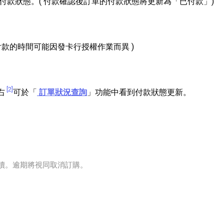
付款狀態。( 付款確認後訂單的付款狀態將更新為「已付款」)
款的時間可能因發卡行授權作業而異 )
[2]
右
可於「
訂單狀況查詢
」功能中看到付款狀態更新。
手續。逾期將視同取消訂購。