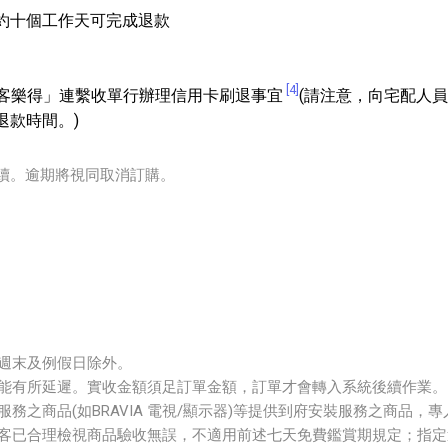
約十個工作天可完成退款
[4]
知「統一客樂得」連繫收單行辦理信用卡刷退事宜
(請注意，向宅配人
退款時間。)
手續。逾期將視同取消訂購。
5:00，週末及例假日除外。
能有所延遲。實收金額須足訂單金額，訂單才會轉入系統後續作業。
務之商品(如BRAVIA 電視/顯示器)等提供到府安裝服務之商品
客已合理檢視商品驗收無誤，不適用前述七天免費鑑賞期規定；指定