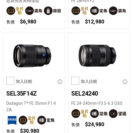
超廣角效果轉接鏡
FE 28mm F2
$6,980
$12,980
售價
售價
加入比較
顯示資訊
加入比較
顯示
SEL35F14Z
SEL24240
Distagon T* FE 35mm F1.4
FE 24-240mm F3.5-6.3 OSS
ZA
$24,980
售價
$30,980
售價