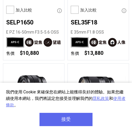
加入比較
顯示資訊
加入比較
顯示
SELP1650
SEL35F18
E PZ 16-50mm F3.5-5.6 OSS
E 35mm F1.8 OSS
$10,880
$13,880
售價
售價
我們使用 Cookie 來確保您在網站上能獲得良好的體驗。如果您繼
續使用本網站，我們將認定您接受並理解我們的
隱私政策
和
使用者
條款
。
加入比較
顯示資訊
加入比較
顯示
接受
SEL1018
SEL18200LE