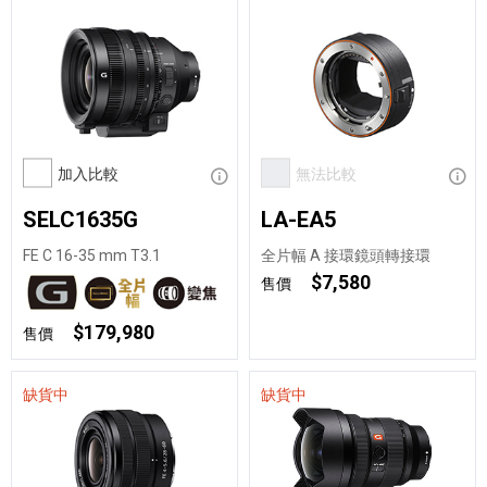
加入比較
顯示資訊
無法比較
顯示
SELC1635G
LA-EA5
FE C 16-35 mm T3.1
全片幅 A 接環鏡頭轉接環
$7,580
售價
$179,980
售價
缺貨中
缺貨中