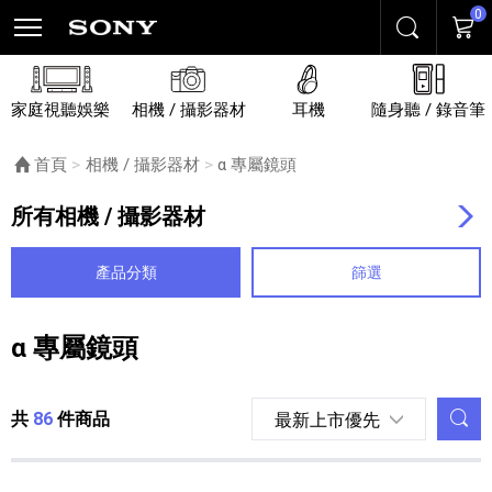
0
搜尋
購物
家庭視聽娛樂
相機 / 攝影器材
耳機
隨身聽 / 錄音筆
首頁
相機 / 攝影器材
目前頁面：
α 專屬鏡頭
所有相機 / 攝影器材
產品分類
篩選
α 專屬鏡頭
列表內容
調
共
86
件商品