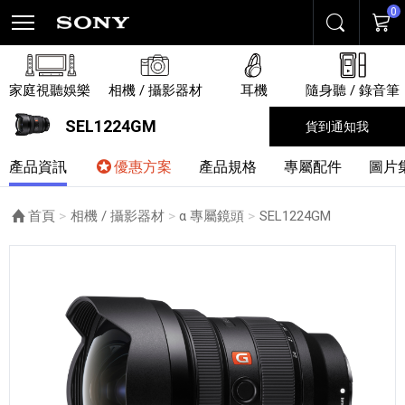
0
搜尋
購物
家庭視聽娛樂
相機 / 攝影器材
耳機
隨身聽 / 錄音筆
SEL1224GM
貨到通知我
產品資訊
優惠方案
產品規格
專屬配件
圖片
首頁
相機 / 攝影器材
α 專屬鏡頭
目前頁面：
SEL1224GM