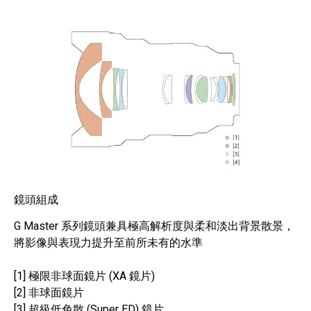
鏡頭組成
G Master 系列鏡頭兼具極高解析度與柔和淡出背景散景，
將影像與表現力提升至前所未有的水準
[1] 極限非球面鏡片 (XA 鏡片)
[2] 非球面鏡片
[3] 超級低色散 (Super ED) 鏡片