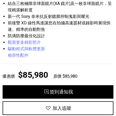
結合三枚極限非球面鏡片(XA 鏡片)及一枚非球面鏡片，呈
現精湛解析度
新一代 Sony 奈米抗反射鍍膜抑制鬼影與耀光
前後雙 XD 線性馬達讓您在拍攝高速題材或錄影時展現快
速、精準的自動對焦
防滴防塵最佳化設計
觀賞更多精彩照片
驅動程式與軟體更新
相容性配件
$85,980
優惠價
原價 $85,980
貨到通知我
加入追蹤