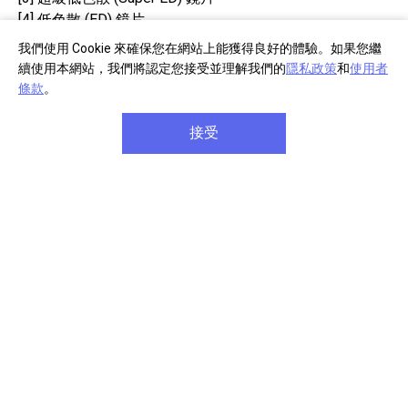
[4] 低色散 (ED) 鏡片
我們使用 Cookie 來確保您在網站上能獲得良好的體驗。如果您繼
續使用本網站，我們將認定您接受並理解我們的
隱私政策
和
使用者
條款
。
接受
MTF 特性圖
MTF (調變轉換函數) 可表示鏡頭重現微小細節的能力優
劣，測量標準為線條間的細小間隔所能達到之對比。