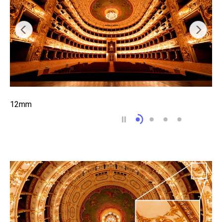
12mm
12mm
16mm
20mm
24mm