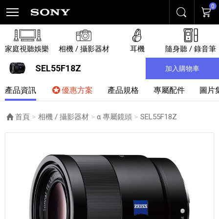
0
搜尋
購物
家庭視聽娛樂
相機 / 攝影器材
耳機
隨身聽 / 錄音筆
SEL55F18Z
加入購物車
產品資訊
優惠方案
產品規格
專屬配件
圖片
首頁
相機 / 攝影器材
α 專屬鏡頭
目前頁面：
SEL55F18Z