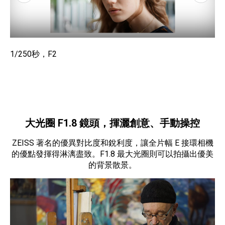
1/250秒，F2
1/
大光圈 F1.8 鏡頭，揮灑創意、手動操控
ZEISS 著名的優異對比度和銳利度，讓全片幅 E 接環相機
的優點發揮得淋漓盡致。F1.8 最大光圈則可以拍攝出優美
的背景散景。