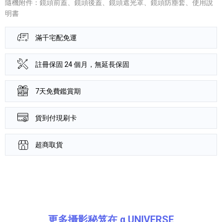
隨機附件：鏡頭前蓋、鏡頭後蓋、鏡頭遮光罩、鏡頭防塵套、使用說
明書
滿千宅配免運
註冊保固 24 個月，無延長保固
7天免費鑑賞期
貨到付現刷卡
超商取貨
產品資訊詳細資訊
更多攝影秘笈在 α UNIVERSE