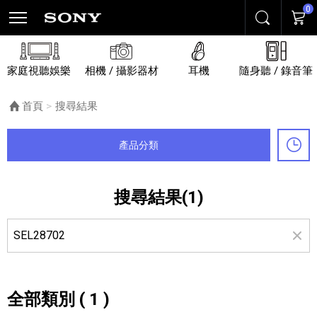
0
搜尋
購物
家庭視聽娛樂
相機 / 攝影器材
耳機
隨身聽 / 錄音筆
首頁
目前頁面：
搜尋結果
產品分類
最
搜尋結果(1)
全部類別 ( 1 )