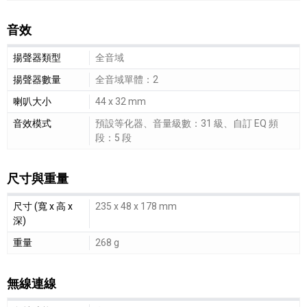
音效
音效細節敘述
揚聲器類型
全音域
揚聲器數量
全音域單體：2
喇叭大小
44 x 32 mm
音效模式
預設等化器、音量級數：31 級、自訂 EQ 頻
段：5 段
尺寸與重量
尺寸與重量細節敘述
尺寸 (寬 x 高 x
235 x 48 x 178 mm
深)
重量
268 g
無線連線
無線連線細節敘述