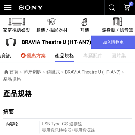
0
搜尋
購物
家庭視聽娛樂
相機 / 攝影器材
耳機
隨身聽 / 錄音筆
BRAVIA Theatre U (HT-AN7)
加入購物車
品資訊
優惠方案
產品規格
專屬配件
圖片集
首頁
藍牙喇叭
頸掛式
BRAVIA Theatre U (HT-AN7)
目前頁面：
產品規格
產品規格
摘要
摘要細節敘述
內容物
USB Type-C® 連接線
專用音訊轉接器+專用音源線