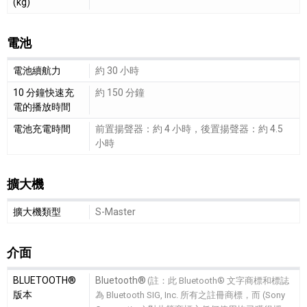
(kg)
電池
電池細節敘述
電池續航力
約 30 小時
10 分鐘快速充
約 150 分鐘
電的播放時間
電池充電時間
前置揚聲器：約 4 小時，後置揚聲器：約 4.5
小時
擴大機
擴大機細節敘述
擴大機類型
S-Master
介面
介面細節敘述
BLUETOOTH®
Bluetooth®
(註：此 Bluetooth® 文字商標和標誌
版本
為 Bluetooth SIG, Inc. 所有之註冊商標，而 (Sony