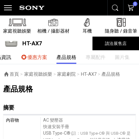
0
搜尋
購物
家庭視聽娛樂
相機 / 攝影器材
耳機
隨身聽 / 錄音筆
HT-AX7
請洽展售店
品資訊
優惠方案
產品規格
專屬配件
圖片集
首頁
家庭視聽娛樂
家庭劇院
HT-AX7
目前頁面：
產品規格
產品規格
摘要
摘要細節敘述
內容物
AC 變壓器
快速安裝手冊
USB Type-C®
(註：USB Type-C® 與 USB-C® 是