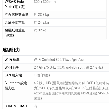
VESA® Hole
300 x 300 mm
Pitch (寬 x 高)
不含底座架重量
約 23.3 kg
含底座架重量
約 24.2 kg
包裝紙箱重量
約 32 kg
(淨重)
連線能力
連線能力細節敘述
Wi-Fi 標準
Wi-Fi Certified 802.11a/b/g/n/ac
WI-FI 頻率
2.4 GHz/5 GHz (若為 Wi-Fi Direct：僅 2.4 GHz)
LAN 輸入端
1 個 (側面)
Bluetooth 設定
4.2 版、HID (滑鼠/鍵盤連線能力)/HOGP (低功
檔支援
力)/SPP (序列連接埠規範)/A2DP (立體聲音訊)
(
/AVRC
A2DP 無線音訊的單件式喇叭需要 HDMI 連線)
裝置)
CHROMECAST
有