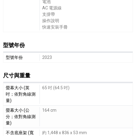
電池
AC 電源線
支撐帶
操作說明
快速安裝手冊
型號年份
型號年份細節敘述
型號年份
2023
尺寸與重量
尺寸與重量細節敘述
螢幕大小 (英
65 吋 (64.5 吋)
吋；依對角線測
量)
螢幕大小 (公
164 cm
分；依對角線測
量)
不含底座架 (寬
約 1,448 x 836 x 53 mm