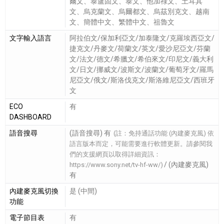
爾文、泰盧固文、泰文、他加祿文、土耳其
文、烏克蘭文、烏爾都文、烏茲別克文、越南
文、簡體中文、繁體中文、祖魯文
文字輸入語言
阿拉伯文/保加利亞文/加泰隆文/克羅埃西亞文/
捷克文/丹麥文/荷蘭文/英文/愛沙尼亞文/芬蘭
文/法文/德文/希臘文/希伯來文/印尼文/義大利
文/日文/挪威文/波斯文/波蘭文/葡萄牙文/羅馬
尼亞文/俄文/斯洛伐克文/斯洛維尼亞文/西班牙
文
ECO
有
DASHBOARD
語音搜尋
(語音搜尋) 有
(註：免持通話功能 (內建麥克風) 依
語言版本而定，可能需要進行軟體更新。請參閱我
們的支援網頁以取得詳細資訊：
/ (內建麥克風)
https://www.sony.net/tv-hf-ww/)
有
內建麥克風切換
是 (中間)
功能
電子節目表
有