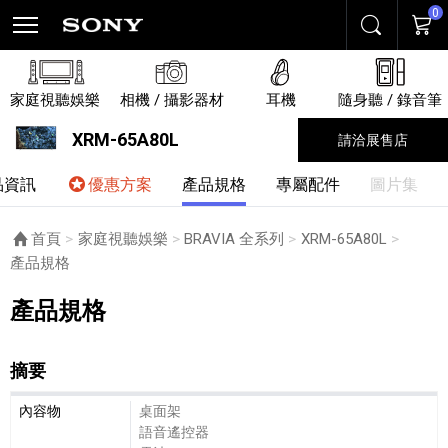
0
搜尋
購物
家庭視聽娛樂
相機 / 攝影器材
耳機
隨身聽 / 錄音筆
XRM-65A80L
請洽展售店
品資訊
優惠方案
產品規格
專屬配件
圖片集
首頁
家庭視聽娛樂
BRAVIA 全系列
XRM-65A80L
目前頁面：
產品規格
產品規格
摘要
摘要細節敘述
內容物
桌面架
語音遙控器