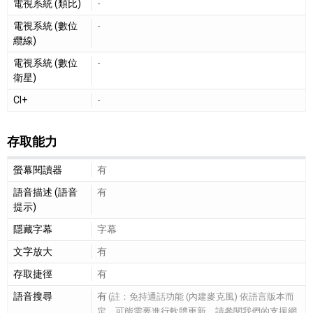
電視系統 (類比)
-
電視系統 (數位
-
纜線)
電視系統 (數位
-
衛星)
CI+
-
存取能力
存取能力細節敘述
螢幕閱讀器
有
語音描述 (語音
有
提示)
隱藏字幕
字幕
文字放大
有
存取捷徑
有
語音搜尋
有
(註：免持通話功能 (內建麥克風) 依語言版本而
定，可能需要進行軟體更新。請參閱我們的支援網