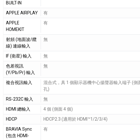
BUILT-IN
APPLE AIRPLAY
有
APPLE
有
HOMEKIT
射頻 (地面波/纜
無
線) 連線輸入
IF (衛星) 輸入
無
色差視訊
無
(Y/Pb/Pr) 輸入
複合視訊輸入
混合式，具 1 個顯示器機中心揚聲器輸入端子 (側
孔)
RS-232C 輸入
無
HDMI 總輸入
4 個 (側面 4 個)
HDCP
HDCP2.3 (適用於 HDMI™1/2/3/4)
BRAVIA Sync
有
(包含 HDMI-