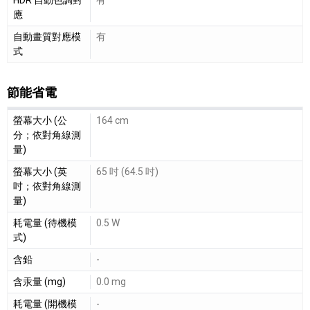
應
自動畫質對應模
有
式
節能省電
節能省電細節敘述
螢幕大小 (公
164 cm
分；依對角線測
量)
螢幕大小 (英
65 吋 (64.5 吋)
吋；依對角線測
量)
耗電量 (待機模
0.5 W
式)
含鉛
-
含汞量 (mg)
0.0 mg
耗電量 (開機模
-