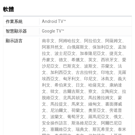
軟體
軟體細節敘述
作業系統
Android TV™
智慧顯示器
Google TV™
顯示語言
南非文、阿姆哈拉文、阿拉伯文、阿薩姆文、
阿塞拜然文、白俄羅斯文、保加利亞文、孟加
拉文、波士尼亞文、加泰隆尼亞文、捷克文、
丹麥文、德文、希臘文、英文、西班牙文、愛
沙尼亞文、巴斯克文、波斯文、芬蘭文、法
文、加利西亞文、古吉拉特文、印地文、克羅
埃西亞文、匈牙利文、印尼文、冰島文、義大
利文、希伯來文、日文、哈薩克文、康納達
文、韓文、吉爾吉斯文、寮文、立陶宛文、拉
脫維亞文、北馬其頓文、馬拉雅拉姆文、蒙
文、馬拉提文、馬來文、緬甸文、書面挪威
文、尼泊爾文、荷蘭文、奧里亞文、旁遮普
文、波蘭文、葡萄牙文、羅馬尼亞文、俄文、
安全操作語言、斯洛維尼亞文、阿爾巴尼亞
文、塞爾維亞文、瑞典文、斯瓦希里文、泰米