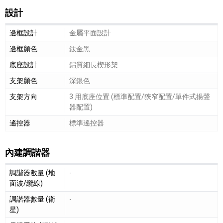
設計
設計細節敘述
邊框設計
金屬平面設計
邊框顏色
鈦金黑
底座設計
鋁質細長楔形架
支架顏色
深銀色
支架方向
3 用底座位置 (標準配置/狹窄配置/單件式揚聲
器配置)
遙控器
標準遙控器
內建調諧器
內建調諧器細節敘述
調諧器數量 (地
-
面波/纜線)
調諧器數量 (衛
-
星)