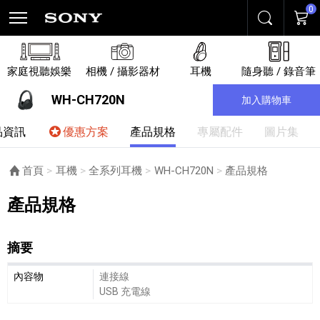
0
搜尋
購物
家庭視聽娛樂
相機 / 攝影器材
耳機
隨身聽 / 錄音筆
WH-CH720N
加入購物車
品資訊
優惠方案
產品規格
專屬配件
圖片集
首頁
耳機
全系列耳機
WH-CH720N
目前頁面：
產品規格
產品規格
摘要
摘要細節敘述
內容物
連接線
USB 充電線