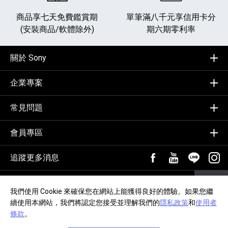
商品享七天免費鑑賞期
單筆滿八千元享
信用卡分
(安裝商品/軟體除外)
期六期零利率
關於 Sony
企業專案
常見問題
會員專區
追蹤更多消息
FB粉絲專頁[另開新視
YouTube頻道
加入LIN
追蹤
輸入Email，訂閱電子報
訂閱
我們使用 Cookie 來確保您在網站上能獲得良好的體驗。如果您繼
續使用本網站，我們將認定您接受並理解我們的
隱私政策
和
使用者
隱私政策
交易約定事項
網站導覽
無障礙聲明
條款
。