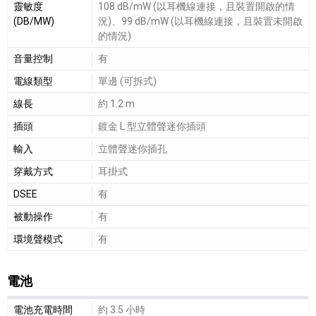
靈敏度
108 dB/mW (以耳機線連接，且裝置開啟的情
(DB/MW)
況)、99 dB/mW (以耳機線連接，且裝置未開啟
的情況)
音量控制
有
電線類型
單邊 (可拆式)
線長
約 1.2 m
插頭
鍍金 L 型立體聲迷你插頭
輸入
立體聲迷你插孔
穿戴方式
耳掛式
DSEE
有
被動操作
有
環境聲模式
有
電池
電池細節敘述
電池充電時間
約 3.5 小時