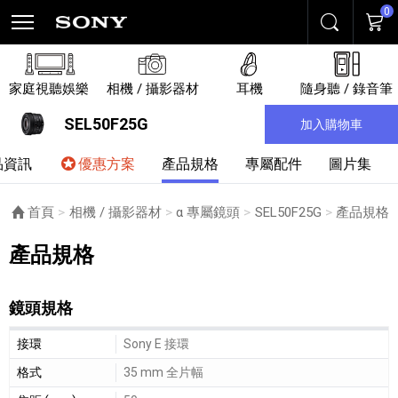
0
搜尋
購物
家庭視聽娛樂
相機 / 攝影器材
耳機
隨身聽 / 錄音筆
SEL50F25G
加入購物車
品資訊
優惠方案
產品規格
專屬配件
圖片集
首頁
相機 / 攝影器材
α 專屬鏡頭
SEL50F25G
目前頁面
產品規格
產品規格
鏡頭規格
鏡頭規格細節敘述
接環
Sony E 接環
格式
35 mm 全片幅