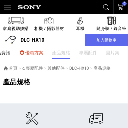
0
搜尋
購物
家庭視聽娛樂
相機 / 攝影器材
耳機
隨身聽 / 錄音筆
DLC-HX10
加入購物車
品資訊
優惠方案
產品規格
專屬配件
圖片集
首頁
α 專屬配件
其他配件
DLC-HX10
目前頁面：
產品規格
產品規格