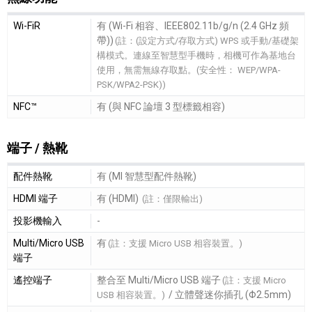
無線功能細節敘述
Wi-FiR
有 (Wi-Fi 相容、IEEE802.11b/g/n (2.4 GHz 頻
帶))
(註：(設定方式/存取方式) WPS 或手動/基礎架
構模式。連線至智慧型手機時，相機可作為基地台
使用，無需無線存取點。(安全性： WEP/WPA-
PSK/WPA2-PSK))
NFC™
有 (與 NFC 論壇 3 型標籤相容)
端子 / 熱靴
端子 / 熱靴細節敘述
配件熱靴
有 (MI 智慧型配件熱靴)
HDMI 端子
有 (HDMI)
(註：僅限輸出)
投影機輸入
-
Multi/Micro USB
有
(註：支援 Micro USB 相容裝置。)
端子
遙控端子
整合至 Multi/Micro USB 端子
(註：支援 Micro
/ 立體聲迷你插孔 (Φ2.5mm)
USB 相容裝置。)