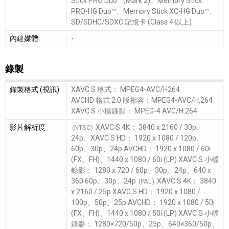
Stick PRO Duo™ (Mark 2)、Memory Stick
PRO-HG Duo™、Memory Stick XC-HG Duo™、
SD/SDHC/SDXC 記憶卡 (Class 4 以上)
內建媒體
-
錄製
錄製細節敘述
錄製格式 (視訊)
XAVC S 格式： MPEG4-AVC/H264
AVCHD 格式 2.0 版相容：MPEG4-AVC/H.264
XAVC S 小檔錄影： MPEG-4 AVC/H.264
影片解析度
XAVC S 4K： 3840 x 2160 / 30p、
(NTSC)
24p、XAVC S HD： 1920 x 1080 / 120p、
60p、30p、24p AVCHD： 1920 x 1080 / 60i
(FX、FH)、1440 x 1080 / 60i (LP) XAVC S 小檔
錄影： 1280 x 720 / 60p、30p、24p、640 x
360 60p、30p、24p
XAVC S 4K： 3840
(PAL)
x 2160 / 25p XAVC S HD： 1920 x 1080 /
100p、50p、25p AVCHD： 1920 x 1080 / 50i
(FX、FH)、1440 x 1080 / 50i (LP) XAVC S 小檔
錄影： 1280×720/50p、25p、640×360/50p、