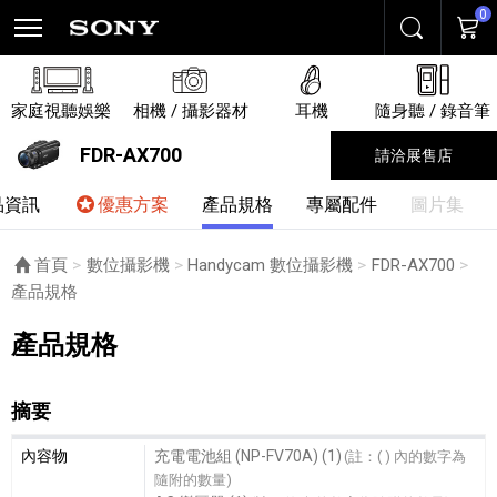
0
搜尋
購物
家庭視聽娛樂
相機 / 攝影器材
耳機
隨身聽 / 錄音筆
FDR-AX700
請洽展售店
品資訊
優惠方案
產品規格
專屬配件
圖片集
首頁
數位攝影機
Handycam 數位攝影機
FDR-AX700
目前頁面：
產品規格
產品規格
摘要
摘要細節敘述
內容物
充電電池組 (NP-FV70A) (1)
(註：( ) 內的數字為
隨附的數量)