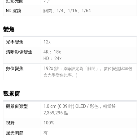
虹彩光圈
7 片
ND 濾鏡
關閉、1/4、1/16、1/64
變焦
變焦細節敘述
光學變焦
12x
清晰影像變焦
4K： 18x
HD： 24x
數位變焦
192x
(註：原廠設定為「關閉」。數位變焦比率包
含光學變焦比率。)
觀景窗
觀景窗細節敘述
觀景窗類型
1.0 cm (0.39 吋) OLED / 彩色，相當於
2,359,296 點
視野
100%
屈光調節
有