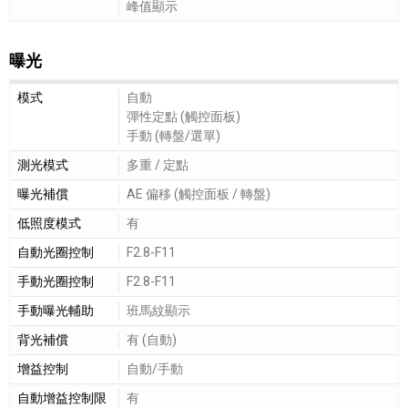
峰值顯示
曝光
曝光細節敘述
模式
自動
彈性定點 (觸控面板)
手動 (轉盤/選單)
測光模式
多重 / 定點
曝光補償
AE 偏移 (觸控面板 / 轉盤)
低照度模式
有
自動光圈控制
F2.8-F11
手動光圈控制
F2.8-F11
手動曝光輔助
班馬紋顯示
背光補償
有 (自動)
增益控制
自動/手動
自動增益控制限
有