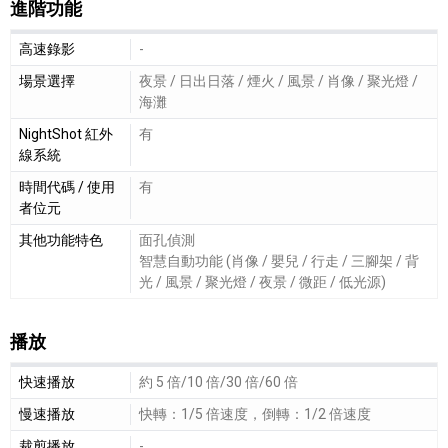
進階功能
進階功能細節敘述
高速錄影
-
場景選擇
夜景 / 日出日落 / 煙火 / 風景 / 肖像 / 聚光燈 /
海灘
NightShot 紅外
有
線系統
時間代碼 / 使用
有
者位元
其他功能特色
面孔偵測
智慧自動功能 (肖像 / 嬰兒 / 行走 / 三腳架 / 背
光 / 風景 / 聚光燈 / 夜景 / 微距 / 低光源)
播放
播放細節敘述
快速播放
約 5 倍/10 倍/30 倍/60 倍
慢速播放
快轉：1/5 倍速度，倒轉：1/2 倍速度
裁剪播放
-