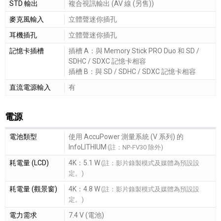
STD 輸出
複合視訊輸出 (AV 線 (另售))
麥克風輸入
立體聲迷你插孔
耳機插孔
立體聲迷你插孔
記憶卡插槽
插槽 A：與 Memory Stick PRO Duo 和 SD /
SDHC / SDXC 記憶卡相容
插槽 B：與 SD / SDHC / SDXC 記憶卡相容
直流電源輸入
有
電源
電源細節敘述
電池類型
使用 AccuPower 測量系統 (V 系列) 的
InfoLITHIUM
(註：NP-FV30 除外)
耗電量 (LCD)
4K：5.1 W
(註：影片錄製模式及媒體為預設設
定。)
耗電量 (觀景窗)
4K：4.8 W
(註：影片錄製模式及媒體為預設設
定。)
電力需求
7.4 V (電池)