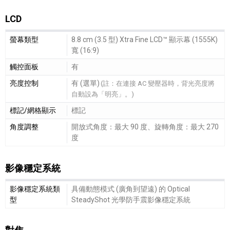
LCD
LCD細節敘述
螢幕類型
8.8 cm (3.5 型) Xtra Fine LCD™ 顯示幕 (1555K)
寬 (16:9)
觸控面板
有
亮度控制
有 (選單)
(註：在連接 AC 變壓器時，背光亮度將
自動設為「明亮」。)
標記/網格顯示
標記
角度調整
開放式角度：最大 90 度、旋轉角度：最大 270
度
影像穩定系統
影像穩定系統細節敘述
影像穩定系統類
具備動態模式 (廣角到望遠) 的 Optical
型
SteadyShot 光學防手震影像穩定系統