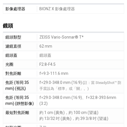
處理器細節敘述
影像處理器
BIONZ X 影像處理器
鏡頭
鏡頭細節敘述
鏡頭類型
ZEISS Vario-Sonnar® T*
濾鏡直徑
62 mm
鏡頭蓋
鏡頭蓋
光圈
F2.8-F4.5
對焦距離
f=9.3-111.6 mm
焦距 (等同 35
f=29.0-348.0 mm (16:9)
(註：當 SteadyShot™ 防
mm) (視訊)
手震設為「標準」或「關」。)
焦距 (等同 35
f=29.0-348.0 mm (16:9)、f=32.8-393.6mm
mm) (靜態影像)
(3:2)
最短對焦距離
約 1 cm (廣角)，約 100 cm (望遠)
約 13/32 吋 (廣角)，約 39 3/8 吋 (望遠)