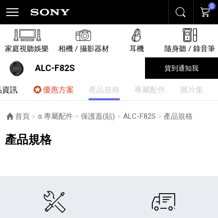
0
搜尋
購物
家庭視聽娛樂
相機 / 攝影器材
耳機
隨身聽 / 錄音筆
ALC-F82S
貨到通知我
品資訊
優惠方案
產品規格
專屬配件
圖片集
首頁
α 專屬配件
保護蓋(貼)
ALC-F82S
目前頁面：
產品規格
產品規格