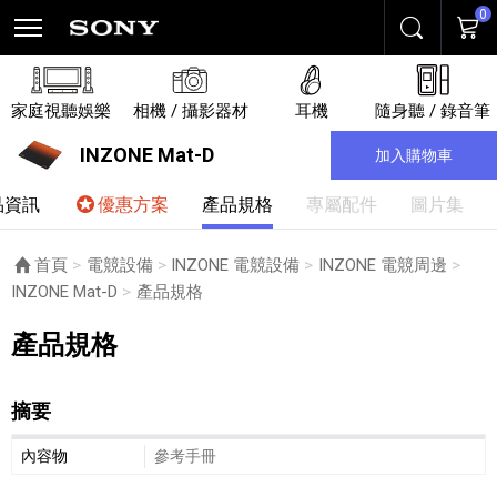
0
搜尋
購物
家庭視聽娛樂
相機 / 攝影器材
耳機
隨身聽 / 錄音筆
INZONE Mat-D
加入購物車
品資訊
優惠方案
產品規格
專屬配件
圖片集
首頁
電競設備
INZONE 電競設備
INZONE 電競周邊
INZONE Mat-D
目前頁面：
產品規格
產品規格
摘要
摘要細節敘述
內容物
參考手冊