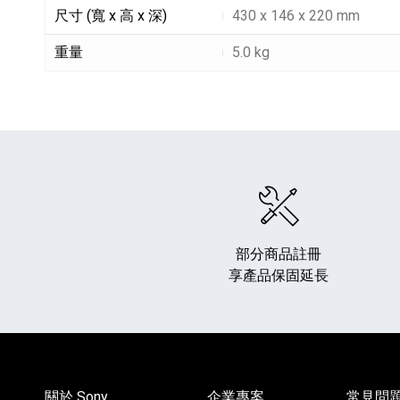
尺寸與重量細節敘述
尺寸 (寬 x 高 x 深)
430 x 146 x 220 mm
重量
5.0 kg
部分商品註冊
享產品保固延長
關於 Sony
企業專案
常見問