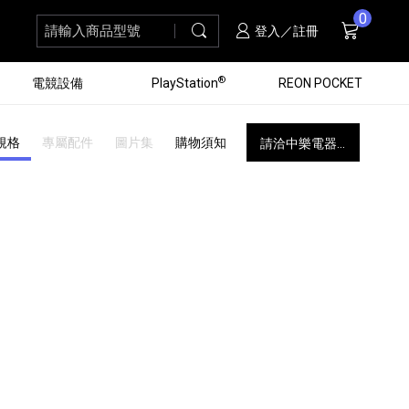
0
請輸入商品型號
搜尋
購物車
項商品
登入／註冊
®
電競設備
PlayStation
REON POCKET
規格
專屬配件
圖片集
購物須知
請洽中樂電器...
黑膠唱盤
ZV 數位相機
個產品
個產品
個產品
個產品
16
3
個產品
個產品