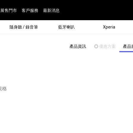
展售門市
客戶服務
最新消息
隨身聽 / 錄音筆
藍牙喇叭
Xperia
產品資訊
優惠方案
產品
頁面：
規格
®
劇院
屬鏡頭
配件
man 專屬配件
ia 專用配件
ONE 電競耳機
ation
遊戲軟體
BRAVIA 專屬配件
α 專屬配件
錄音筆 / 配件
INZONE 電競周邊
25
86
15
6
4
9
1
個產品
個產品
個產品
個產品
個產品
個產品
個產品
143
9
7
7