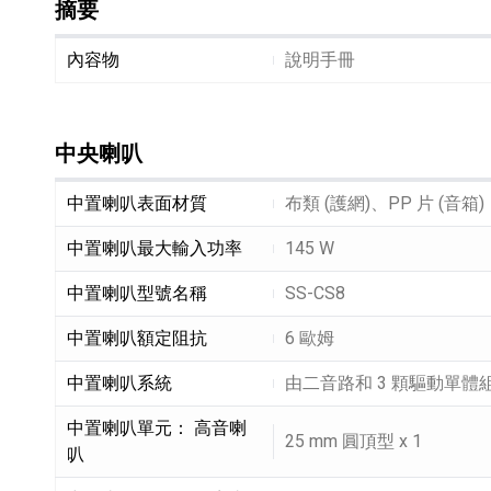
摘要
摘要細節敘述
內容物
說明手冊
中央喇叭
中央喇叭細節敘述
中置喇叭表面材質
布類 (護網)、PP 片 (音箱)
HiFi 音響
隨身型數位相機
藍光
相機麥
11
64
個產品
個產品
中置喇叭最大輸入功率
145 W
中置喇叭型號名稱
SS-CS8
中置喇叭額定阻抗
6 歐姆
中置喇叭系統
由二音路和 3 顆驅動單體
中置喇叭單元： 高音喇
25 mm 圓頂型 x 1
叭