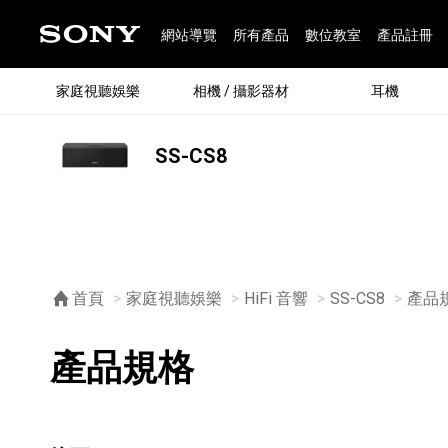
網站導覽
所有產品
數位教室
產品註冊
家庭視聽娛樂
相機 / 攝影器材
耳機
SS-CS8
®
首頁
家庭視聽娛樂
HiFi 音響
SS-CS8
目前
產品
產品規格
®
BRAVIA 全系列
α 數位單眼相機
全系列耳機
Walkman 數位隨身聽
藍牙喇叭
Xperia 智慧型手機
INZONE 電競螢幕
PlayStation
REON POCKET / 配件
主機 / 配件
家庭
α 專
耳機
Walk
Xper
INZ
PlaySt
67
49
46
12
19
37
6
3
6
個產品
個產品
個產品
個產品
個產品
個產品
個產品
個產品
個產品