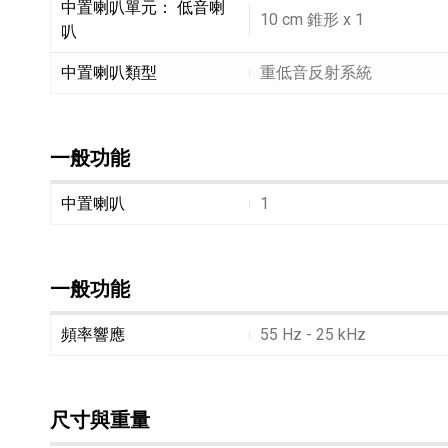
中置喇叭單元： 低音喇
10 cm 錐形 x 1
叭
中置喇叭類型
重低音反射系統
一般功能
一般功能細節敘述
中置喇叭
1
一般功能
一般功能細節敘述
頻率響應
55 Hz - 25 kHz
尺寸與重量