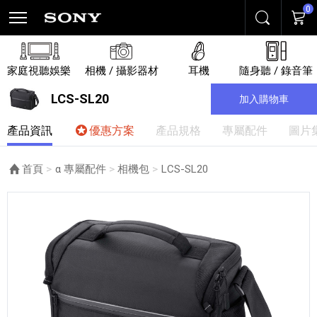
0
搜尋
購物
家庭視聽娛樂
相機 / 攝影器材
耳機
隨身聽 / 錄音筆
LCS-SL20
加入購物車
產品資訊
優惠方案
產品規格
專屬配件
圖片
首頁
α 專屬配件
相機包
目前頁面：
LCS-SL20