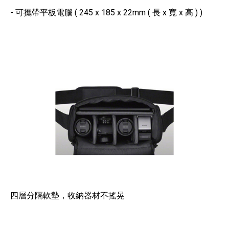
- 可攜帶平板電腦 ( 245 x 185 x 22mm ( 長 x 寬 x 高 ) )
四層分隔軟墊，收納器材不搖晃