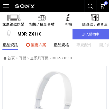
0
搜尋
購物
家庭視聽娛樂
相機 / 攝影器材
耳機
隨身聽 / 錄音筆
MDR-ZX110
加入購物車
產品資訊
優惠方案
產品規格
專屬配件
圖片
首頁
耳機
全系列耳機
目前頁面：
MDR-ZX110