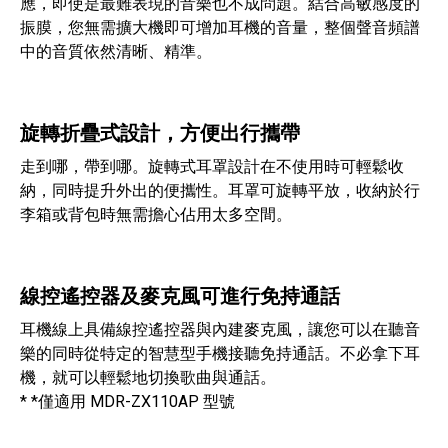
應，即使是最難表現的音樂也不成問題。結合高敏感度的
振膜，您無需擴大機即可增加耳機的音量，整個聲音頻譜
中的音質依然清晰、精準。
旋轉折疊式設計，方便出行攜帶
走到哪，帶到哪。旋轉式耳罩設計在不使用時可輕鬆收
納，同時提升外出的便攜性。耳罩可旋轉平放，收納於行
李箱或背包時無需擔心佔用太多空間。
線控遙控器及麥克風可進行免持通話
耳機線上具備線控遙控器與內建麥克風，讓您可以在聽音
樂的同時從特定的智慧型手機接聽免持通話。不必拿下耳
機，就可以輕鬆地切換歌曲與通話。
* *僅適用 MDR-ZX110AP 型號