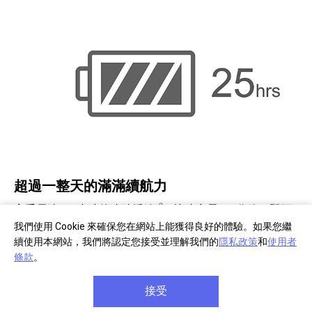
超過一整天的滿滿續航力
9
享受長達 25 小時的連續播放
。快速充電 10 分鐘，即可
聆聽 70 分鐘。
我們使用 Cookie 來確保您在網站上能獲得良好的體驗。如果您繼
續使用本網站，我們將認定您接受並理解我們的
隱私政策
和
使用者
條款
。
接受