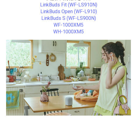
LinkBuds Fit (WF-LS910N)
LinkBuds Open (WF-L910)
LinkBuds S (WF-LS900N)
WF-1000XM5
WH-1000XM5