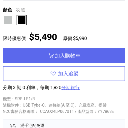
顏色
羽黑
淺灰
羽黑
$5,490
限時優惠價
原價 $5,990
加入購物車
加入追蹤
分期 3 期 0 利率，每期 1,830
分期銀行
機型：SRS-LS1/B
隨機附件：USB Tybe-C、連接線(A 至 C)、充電底座、提帶
NCC審驗合格編號：
CCAO24LP0670T1 / 產品型號：YY7863E
滿千宅配免運