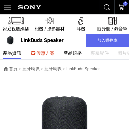
0
搜尋
購物
家庭視聽娛樂
相機 / 攝影器材
耳機
隨身聽 / 錄音筆
LinkBuds Speaker
加入購物車
產品資訊
優惠方案
產品規格
專屬配件
圖片
首頁
藍牙喇叭
藍牙喇叭
目前頁面：
LinkBuds Speaker