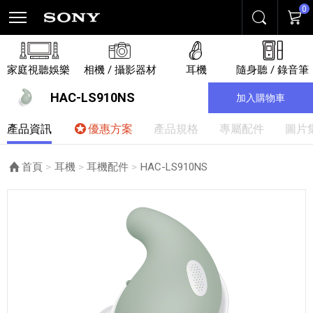
0
搜尋
購物
家庭視聽娛樂
相機 / 攝影器材
耳機
隨身聽 / 錄音筆
HAC-LS910NS
加入購物車
產品資訊
優惠方案
產品規格
專屬配件
圖片
首頁
耳機
耳機配件
目前頁面：
HAC-LS910NS