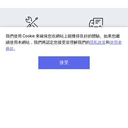
我們使用 Cookie 來確保您在網站上能獲得良好的體驗。如果您繼
部分商品註冊
單筆消費滿千
續使用本網站，我們將認定您接受並理解我們的
隱私政策
和
使用者
享產品保固延長
享免費宅配到府
條款
。
接受
商品享七天免費鑑賞期
單筆滿八千元享
信用卡分
(安裝商品/軟體除外)
期六期零利率
關於 Sony
企業專案