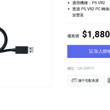
適用機種：PS VR2
透過 PS VR2 PC
加豐富
$1,880
優惠價
播放器
克風 / 收錄音組
數位攝影機 / 配件
17
3
個產品
個產品
33
加入購
機型：CFI-ZVP1T
滿千宅配免運