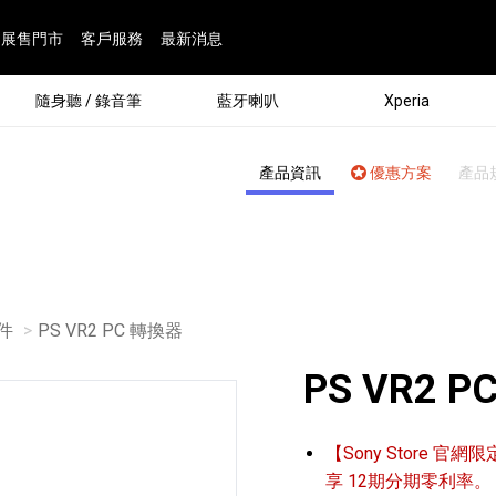
展售門市
客戶服務
最新消息
隨身聽 / 錄音筆
藍牙喇叭
Xperia
產品資訊
優惠方案
產品
配件
目前頁面：
PS VR2 PC 轉換器
PS VR2 
®
【Sony Store 官網限
劇院
屬鏡頭
配件
man 專屬配件
ia 專用配件
ONE 電競耳機
ation
遊戲軟體
BRAVIA 專屬配件
α 專屬配件
錄音筆 / 配件
INZONE 電競周邊
25
86
15
6
4
9
1
個產品
個產品
個產品
個產品
個產品
個產品
個產品
143
9
7
7
享 12期分期零利率。