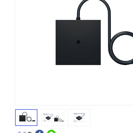
HiFi 音響
隨身型數位相機
藍光
相機麥
11
64
個產品
個產品
第1張
第2張
第3張