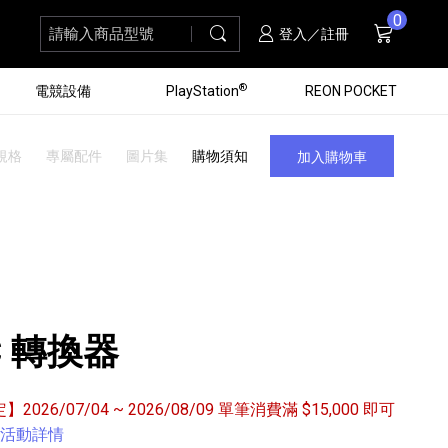
0
請輸入商品型號
搜尋
購物車
項商品
登入／註冊
®
電競設備
PlayStation
REON POCKET
規格
專屬配件
圖片集
購物須知
加入購物車
PC 轉換器
定】2026/07/04 ~ 2026/08/09 單筆消費滿 $15,000 即可
黑膠唱盤
ZV 數位相機
個產品
個產品
個產品
個產品
16
3
個產品
個產品
活動詳情