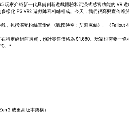
興能夠向 PS5 玩家介紹新一代具備創新遊戲體驗和沉浸式感官功能的
的多樣化 PS VR2 遊戲陣容相輔相成。今天，我們很高興宣佈將於 
 遊戲，包括深受粉絲喜愛的《戰慄時空：艾莉克絲》、《Fallout 
可在特定經銷商購買，預計零售價格為 $1,880。玩家也需要一條相容 Displ
C。*
需要 Zen 2 或更高版本架構）