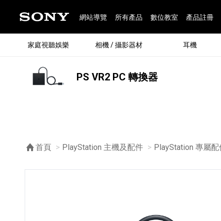
網站導覽
所有產品
數位教室
產品註冊
家庭視聽娛樂
相機 / 攝影器材
耳機
PS VR2 PC 轉換器
®
首頁
PlayStation 主機及配件
PlayStation 專屬
®
BRAVIA 全系列
α 數位單眼相機
全系列耳機
Walkman 數位隨身聽
藍牙喇叭
Xperia 智慧型手機
INZONE 電競螢幕
PlayStation
REON POCKET / 配件
主機 / 配件
家庭
α 專
耳機
Walk
Xper
INZ
PlaySt
67
49
46
12
19
37
6
3
6
個產品
個產品
個產品
個產品
個產品
個產品
個產品
個產品
個產品