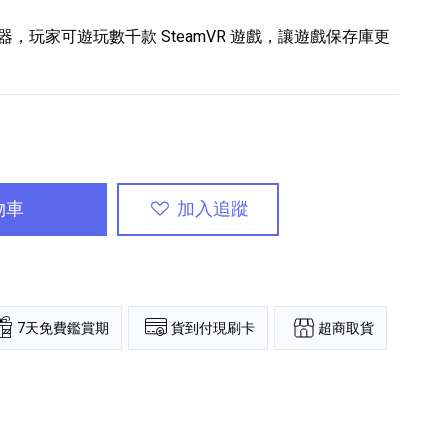
 轉換器，玩家可遊玩數千款 SteamVR 遊戲，讓遊戲保存庫更
專業攝影器材
個產品
17
個產品
物車
加入追蹤
超商取貨
7天免費鑑賞期
貨到付現刷卡