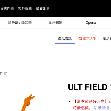
展售門市
客戶服務
最新消息
隨身聽 / 錄音筆
藍牙喇叭
Xperia
產品資訊
優惠方案
產品
T10)
ULT FIELD
®
【夏季繽紛好時光】202
劇院
屬鏡頭
配件
man 專屬配件
ia 專用配件
ONE 電競耳機
ation
遊戲軟體
BRAVIA 專屬配件
α 專屬配件
錄音筆 / 配件
INZONE 電競周邊
25
86
15
6
4
9
1
個產品
個產品
個產品
個產品
個產品
個產品
個產品
143
9
7
7
時優惠價。
活動詳情