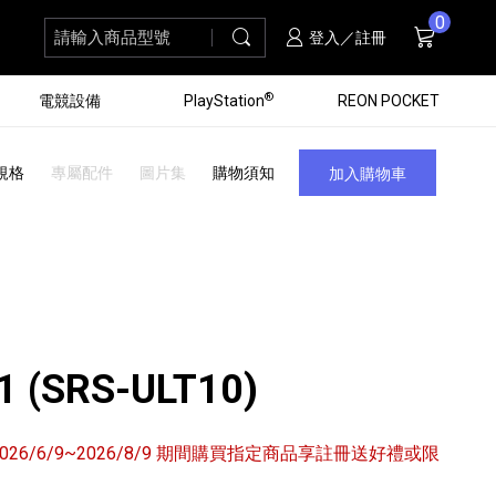
0
請輸入商品型號
搜尋
購物車
項商品
登入／註冊
®
電競設備
PlayStation
REON POCKET
規格
專屬配件
圖片集
購物須知
加入購物車
 1 (SRS-ULT10)
6/6/9~2026/8/9 期間購買指定商品享註冊送好禮或限
黑膠唱盤
ZV 數位相機
個產品
個產品
個產品
個產品
16
3
個產品
個產品