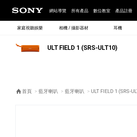
網站導覽
所有產品
數位教室
產品註冊
家庭視聽娛樂
相機 / 攝影器材
耳機
ULT FIELD 1 (SRS-ULT10)
®
首頁
藍牙喇叭
藍牙喇叭
目前頁面：
ULT FIELD 1 (SRS-UL
®
BRAVIA 全系列
α 數位單眼相機
全系列耳機
Walkman 數位隨身聽
藍牙喇叭
Xperia 智慧型手機
INZONE 電競螢幕
PlayStation
REON POCKET / 配件
主機 / 配件
家庭
α 專
耳機
Walk
Xper
INZ
PlaySt
67
49
46
12
19
37
6
3
6
個產品
個產品
個產品
個產品
個產品
個產品
個產品
個產品
個產品