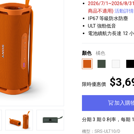
2026/7/1~2026/8
商品不適用)
活動詳情
IP67 等級防水防塵
ULT 強勁低音
電池續航力長達 12 
顏色
橘色
播放器
克風 / 收錄音組
數位攝影機 / 配件
17
3
個產品
個產品
33
橘色
森林灰
乳白色
黑
$3,6
限時優惠價
加入購
第5張
第6張
第7張
分期 3 期 0 利率，每期 1
機型：SRS-ULT10/D