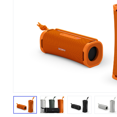
HiFi 音響
隨身型數位相機
藍光
相機麥
11
64
個產品
個產品
第1張
第2張
第3張
第4張