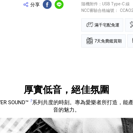
隨機附件：USB Type-C 線
分享
FB分享
Line分享
NCC審驗合格編號：
CCAO
滿千宅配免運
7天免費鑑賞期
厚實低音，絕佳氛圍
1
R SOUND™
系列共度的時刻。專為愛樂者所打造，能
音的魅力。