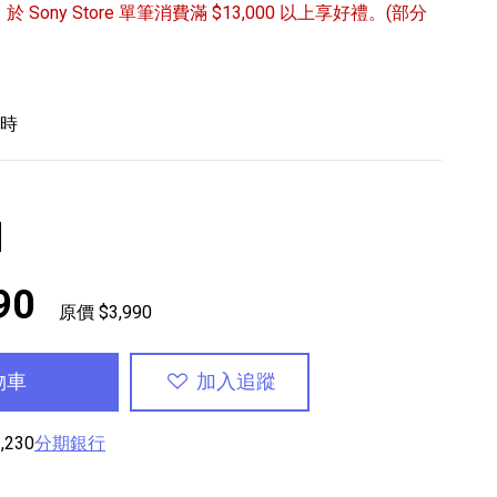
/31 於 Sony Store 單筆消費滿 $13,000 以上享好禮。(部分
小時
專業攝影器材
個產品
17
個產品
色
90
原價 $3,990
物車
加入追蹤
,230
分期銀行