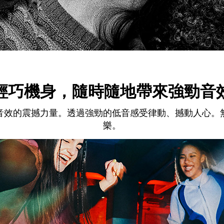
輕巧機身，隨時隨地帶來強勁音
音效的震撼力量。透過強勁的低音感受律動、撼動人心。
樂。