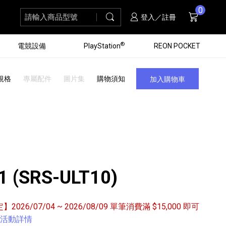
0
請輸入商品型號
搜尋
購物車
項商品
登入／註冊
®
電競設備
PlayStation
REON POCKET
規格
專屬配件
圖片集
購物須知
加入購物車
 1 (SRS-ULT10)
定】2026/07/04 ~ 2026/08/09 單筆消費滿 $15,000 即可
黑膠唱盤
ZV 數位相機
個產品
個產品
個產品
個產品
16
3
個產品
個產品
活動詳情