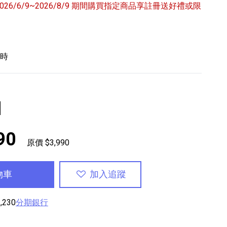
6/6/9~2026/8/9 期間購買指定商品享註冊送好禮或限
小時
專業攝影器材
個產品
17
個產品
色
90
原價 $3,990
物車
加入追蹤
,230
分期銀行