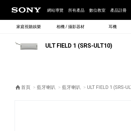
網站導覽
所有產品
數位教室
產品註冊
家庭視聽娛樂
相機 / 攝影器材
耳機
ULT FIELD 1 (SRS-ULT10)
®
首頁
藍牙喇叭
藍牙喇叭
目前頁面：
ULT FIELD 1 (SRS-UL
®
BRAVIA 全系列
α 數位單眼相機
全系列耳機
Walkman 數位隨身聽
藍牙喇叭
Xperia 智慧型手機
INZONE 電競螢幕
PlayStation
REON POCKET / 配件
主機 / 配件
家庭
α 專
耳機
Walk
Xper
INZ
PlaySt
67
49
46
12
19
37
6
3
6
個產品
個產品
個產品
個產品
個產品
個產品
個產品
個產品
個產品