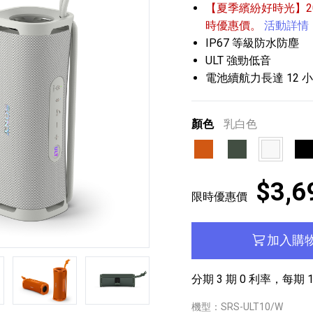
【夏季繽紛好時光】202
時優惠價。
活動詳情
IP67 等級防水防塵
ULT 強勁低音
電池續航力長達 12 
顏色
乳白色
播放器
克風 / 收錄音組
數位攝影機 / 配件
17
3
個產品
個產品
33
橘色
森林灰
乳白色
黑
$3,6
限時優惠價
加入購
第5張
第6張
第7張
分期 3 期 0 利率，每期 1
機型：SRS-ULT10/W