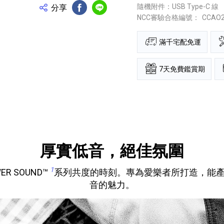
隨機附件：USB Type-C 線
分享
FB分享
Line分享
NCC審驗合格編號：
CCAO
滿千宅配免運
7天免費鑑賞期
厚實低音，絕佳氛圍
1
R SOUND™
系列共度的時刻。專為愛樂者所打造，能
音的魅力。