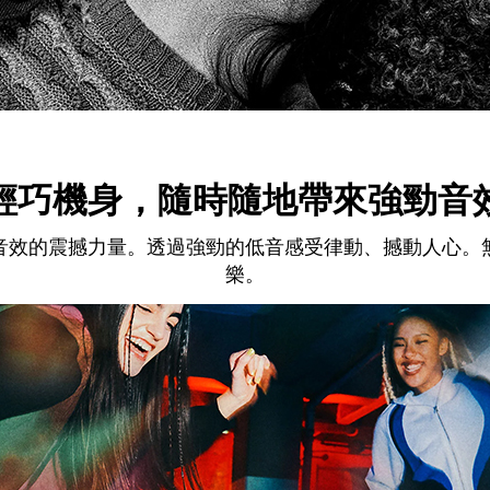
輕巧機身，隨時隨地帶來強勁音
音效的震撼力量。透過強勁的低音感受律動、撼動人心。
樂。