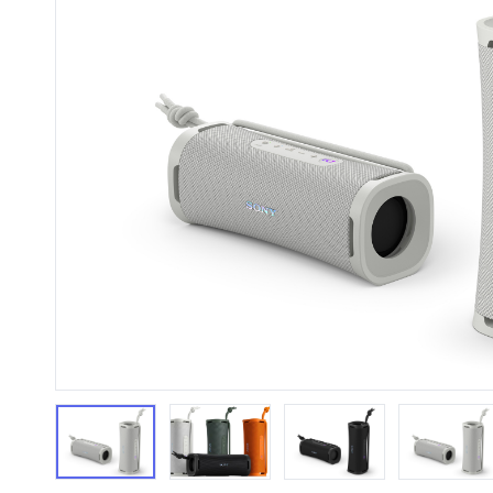
HiFi 音響
隨身型數位相機
藍光
相機麥
11
64
個產品
個產品
第1張
第2張
第3張
第4張