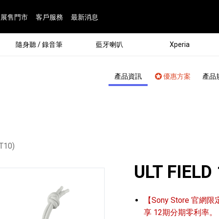
展售門市
客戶服務
最新消息
隨身聽 / 錄音筆
藍牙喇叭
Xperia
產品資訊
優惠方案
產品
T10)
ULT FIELD
®
【Sony Store 官網限
劇院
屬鏡頭
配件
man 專屬配件
ia 專用配件
ONE 電競耳機
ation
遊戲軟體
BRAVIA 專屬配件
α 專屬配件
錄音筆 / 配件
INZONE 電競周邊
25
86
15
6
4
9
1
個產品
個產品
個產品
個產品
個產品
個產品
個產品
143
9
7
7
享 12期分期零利率。