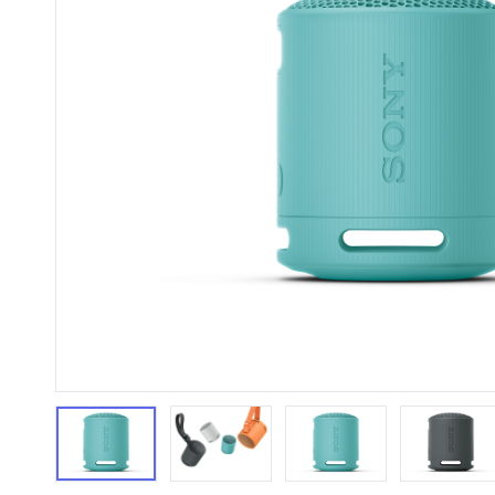
HiFi 音響
隨身型數位相機
藍光
相機麥
11
64
個產品
個產品
第1張
第2張
第3張
第4張