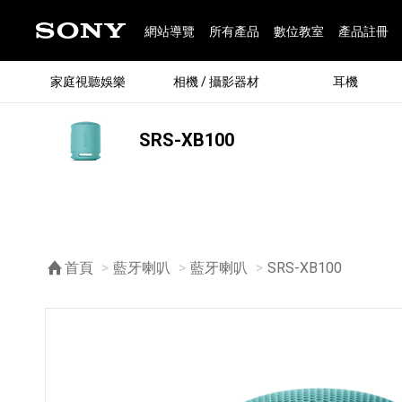
網站導覽
所有產品
數位教室
產品註冊
家庭視聽娛樂
相機 / 攝影器材
耳機
SRS-XB100
®
首頁
藍牙喇叭
藍牙喇叭
目前頁面：
SRS-XB100
®
BRAVIA 全系列
α 數位單眼相機
全系列耳機
Walkman 數位隨身聽
藍牙喇叭
Xperia 智慧型手機
INZONE 電競螢幕
PlayStation
REON POCKET / 配件
主機 / 配件
家庭
α 專
耳機
Walk
Xper
INZ
PlaySt
67
49
46
12
19
37
6
3
6
個產品
個產品
個產品
個產品
個產品
個產品
個產品
個產品
個產品