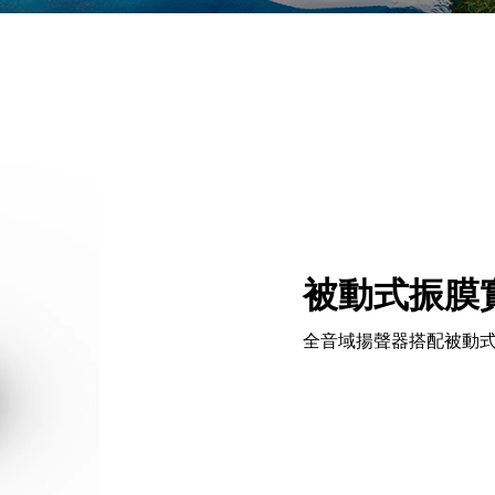
被動式振膜
全音域揚聲器搭配被動