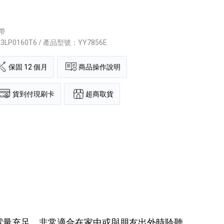
帶
23LP0160T6 / 產品型號：YY7856E
保固 12 個月
商品操作說明
超商取貨
貨到付現刷卡
、電量充足，非常適合在家中或與朋友出外時聆聽。