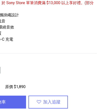
/31 於 Sony Store 單筆消費滿 $13,000 以上享好禮。(部分
便攜掛繩設計
低音
的環繞音效
質
-C 充電
專業攝影器材
個產品
17
個產品
色
原價 $1,890
物車
加入追蹤