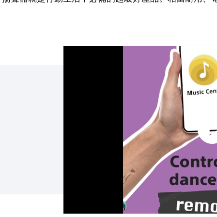
點擊播放：SRS-XB100 藍牙喇叭