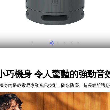
小巧機身 令人驚豔的強勁音
 克的迷你機身內搭載索尼專業音訊技術，防水防塵、超長續