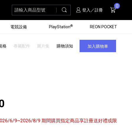
0
請輸入商品型號
搜尋
購物車
項商品
登入／註冊
®
電競設備
PlayStation
REON POCKET
規格
專屬配件
圖片集
購物須知
加入購物車
0
6/6/9~2026/8/9 期間購買指定商品享註冊送好禮或限
黑膠唱盤
ZV 數位相機
個產品
個產品
個產品
個產品
16
3
個產品
個產品