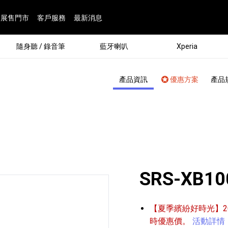
展售門市
客戶服務
最新消息
隨身聽 / 錄音筆
藍牙喇叭
Xperia
產品資訊
優惠方案
產品
SRS-XB10
®
【夏季繽紛好時光】202
劇院
屬鏡頭
配件
man 專屬配件
ia 專用配件
ONE 電競耳機
ation
遊戲軟體
BRAVIA 專屬配件
α 專屬配件
錄音筆 / 配件
INZONE 電競周邊
25
86
15
6
4
9
1
個產品
個產品
個產品
個產品
個產品
個產品
個產品
143
9
7
7
時優惠價。
活動詳情