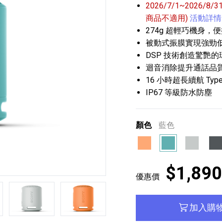
2026/7/1~2026/8
商品不適用)
活動詳情
274g 超輕巧機身，
被動式振膜實現強勁
DSP 技術創造驚艷
迴音消除提升通話品
16 小時超長續航 Type
IP67 等級防水防塵
播放器
克風 / 收錄音組
數位攝影機 / 配件
17
3
個產品
個產品
33
顏色
藍色
橘色
藍色
灰色
黑
$1,890
優惠價
第5張
第6張
第7張
加入購