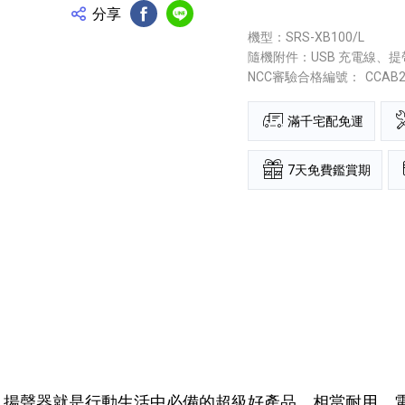
分享
FB分享
Line分享
機型：SRS-XB100/L
隨機附件：USB 充電線、提
NCC審驗合格編號：
CCAB
滿千宅配免運
7天免費鑑賞期
00 揚聲器就是行動生活中必備的超級好產品。相當耐用